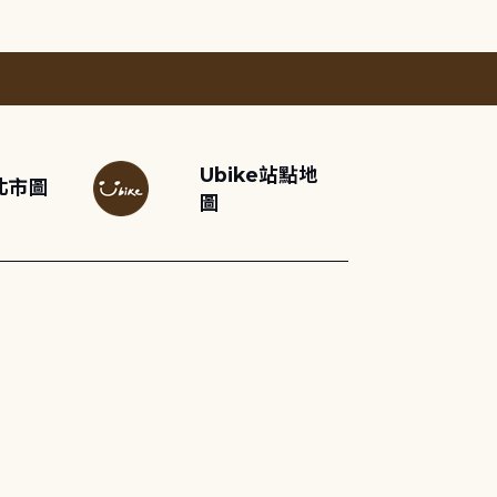
Ubike站點地
北市圖
圖