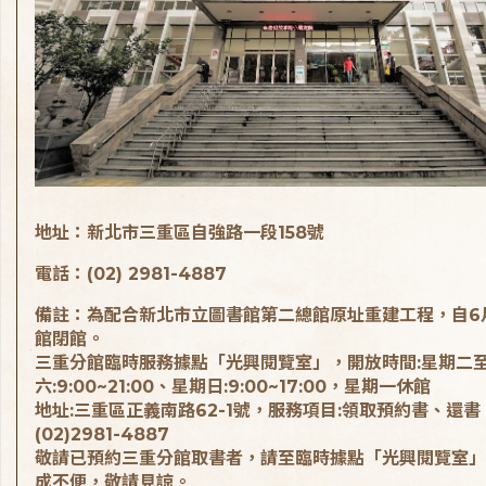
地址：新北市三重區自強路一段158號
電話：(02) 2981-4887
備註：為配合新北市立圖書館第二總館原址重建工程，自6
館閉館。
三重分館臨時服務據點「光興閱覽室」，開放時間:星期二
六:9:00~21:00、星期日:9:00~17:00，星期一休館
地址:三重區正義南路62-1號，服務項目:領取預約書、還書
(02)2981-4887
敬請已預約三重分館取書者，請至臨時據點「光興閱覽室」
成不便，敬請見諒。