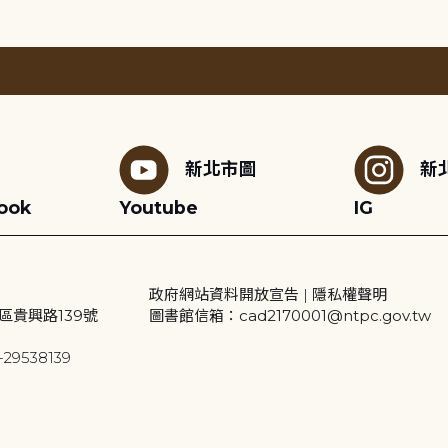
新北市圖
新
ook
Youtube
IG
政府網站資料開放宣告
|
隱私權聲明
區貴興路139號
圖書館信箱：cad2170001@ntpc.gov.tw
29538139