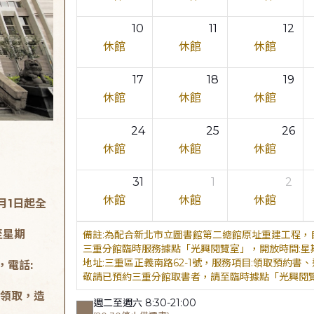
10
11
12
休館
休館
休館
17
18
19
休館
休館
休館
24
25
26
休館
休館
休館
31
1
2
休館
休館
休館
月1日起全
至星期
為配合新北市立圖書館第二總館原址重建工程，自
三重分館臨時服務據點「光興閱覽室」，開放時間:星期二至星
地址:三重區正義南路62-1號，服務項目:領取預約書、還書，
，電話:
敬請已預約三重分館取書者，請至臨時據點「光興閱
領取，造
週二至週六 8:30-21:00