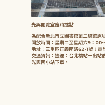
光興閱覽室臨時據點
為配合新北市立圖書館第二總館原址
開放時間：星期二至星期六9：00～
地址：三重區正義南路62-1號；電話
交通資訊：捷運：台北橋站－出站後沿
光興國小站下車。