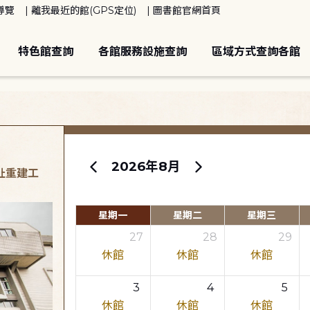
導覽
離我最近的館(GPS定位)
圖書館官網首頁
特色館查詢
各館服務設施查詢
區域方式查詢各館
2026年8月
原址重建工
星期一
星期二
星期三
27
28
29
休館
休館
休館
3
4
5
休館
休館
休館