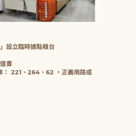
一樓服務台、
室」設立臨時據點櫃台
新北市立圖書
啟用，全棟約5
、還書
閱報。
 221、264、62 ，正義南路或