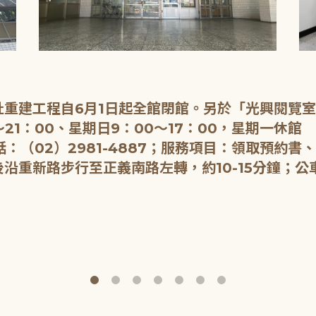
重建工程自6月1日起全館閉館。另於「光興閱覽
21：00、星期日9：00～17：00，星期一休館
：（02）2981-4887；服務項目：領取預約書
重新路步行至正義南路左轉，約10-15分鐘；公車：