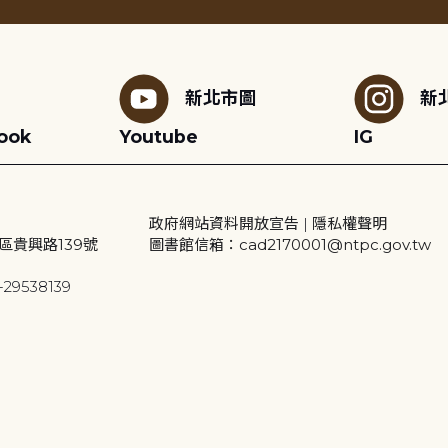
新北市圖
新
ook
Youtube
IG
政府網站資料開放宣告
|
隱私權聲明
區貴興路139號
圖書館信箱：cad2170001@ntpc.gov.tw
29538139