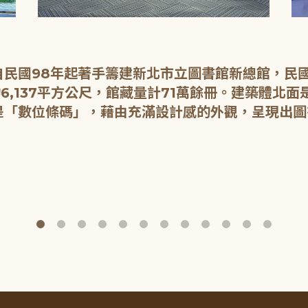
民國98年起著手籌建新北市立圖書館新總館，民國1
6,137平方公尺，館藏量計71萬餘冊。建築體北
是「數位條碼」，藉由充滿設計感的外觀，呈現出圖