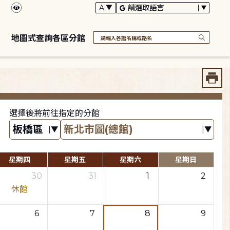
地圖式查詢各區分館
選擇後將前往指定的分館
星期四
星期五
星期六
星期日
30
31
1
2
休館
6
7
8
9