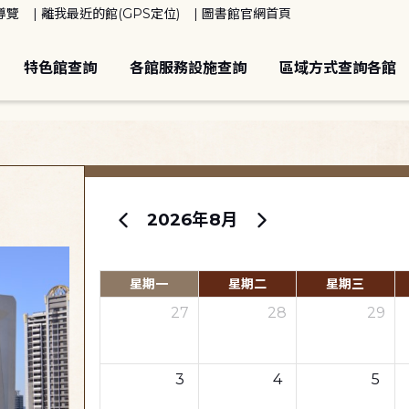
導覽
離我最近的館(GPS定位)
圖書館官網首頁
特色館查詢
各館服務設施查詢
區域方式查詢各館
2026年8月
星期一
星期二
星期三
27
28
29
3
4
5