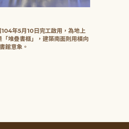
04年5月10日完工啟用，為地上
面是「堆疊書櫃」，建築南面則用橫向
書館意象。