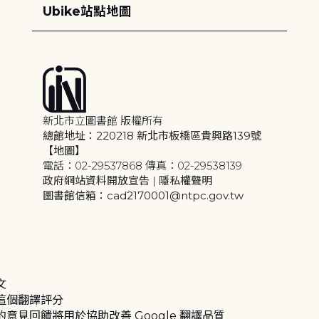
Ubike站點地圖
新北市立圖書館 版權所有
總館地址：220218 新北市板橋區貴興路139號
【地圖】
電話：02-29537868 傳真：02-29538139
政府網站資料開放宣告
|
隱私權聲明
圖書館信箱：cad2170001@ntpc.gov.tw
文
這個翻譯評分
的意見回饋將用於協助改善 Google 翻譯品質