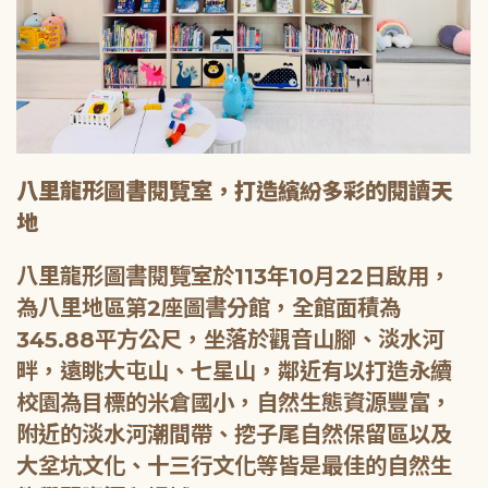
八里龍形圖書閱覽室，打造繽紛多彩的閱讀天
地
八里龍形圖書閱覽室於113年10月22日啟用，
為八里地區第2座圖書分館，全館面積為
345.88平方公尺，坐落於觀音山腳、淡水河
畔，遠眺大屯山、七星山，鄰近有以打造永續
校園為目標的米倉國小，自然生態資源豐富，
附近的淡水河潮間帶、挖子尾自然保留區以及
大坌坑文化、十三行文化等皆是最佳的自然生