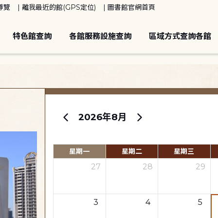
導覽
離我最近的館(GPS定位)
圖書館官網首頁
特色館查詢
各館服務設施查詢
區域方式查詢各館
2026年8月
星期一
星期二
星期三
27
28
29
3
4
5