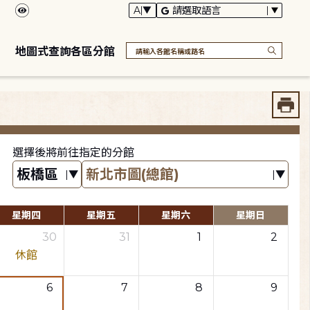
地圖式查詢各區分館
選擇後將前往指定的分館
星期四
星期五
星期六
星期日
30
31
1
2
休館
6
7
8
9