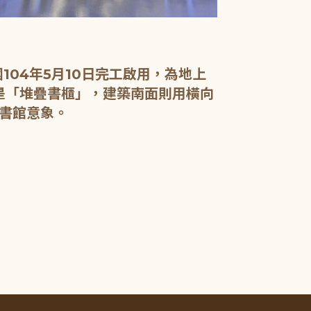
04年5月10日完工啟用，為地上
面是「堆疊書櫃」，建築南面則用橫向
書館意象。