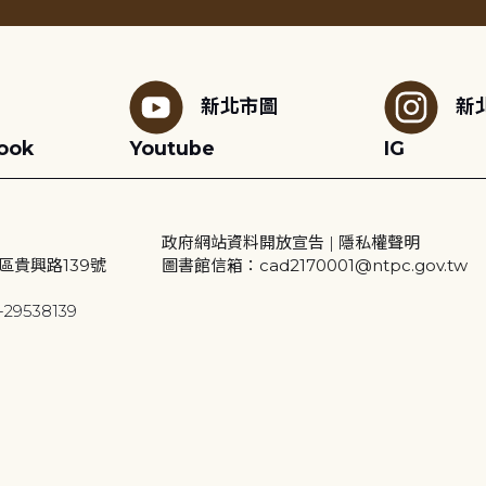
新北市圖
新
ook
Youtube
IG
政府網站資料開放宣告
|
隱私權聲明
區貴興路139號
圖書館信箱：cad2170001@ntpc.gov.tw
29538139