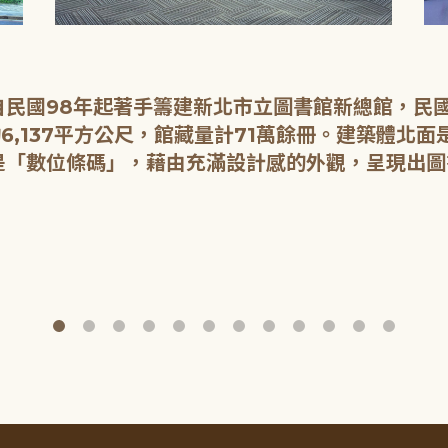
民國98年起著手籌建新北市立圖書館新總館，民國1
6,137平方公尺，館藏量計71萬餘冊。建築體北
是「數位條碼」，藉由充滿設計感的外觀，呈現出圖