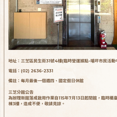
地址：三芝區民生街31號4樓(臨時營運據點-埔坪市民活動
電話：(02) 2636-2331
備註：每月最後一個週四、國定假日休館
三芝分館公告
為辦理新館落成啟用作業自115年7月13日起閉館，臨時櫃
棟3樓，造成不便，敬請見諒。