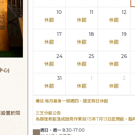
10
11
12
休館
休館
休館
17
18
19
休館
休館
休館
24
25
26
休館
休館
休館
中心)
31
1
2
休館
休館
休館
每月最後一個週四、國定假日休館
臺設置於同
三芝分館公告
為辦理新館落成啟用作業自115年7月13日起閉館，
週日、週一 8:30-17:00