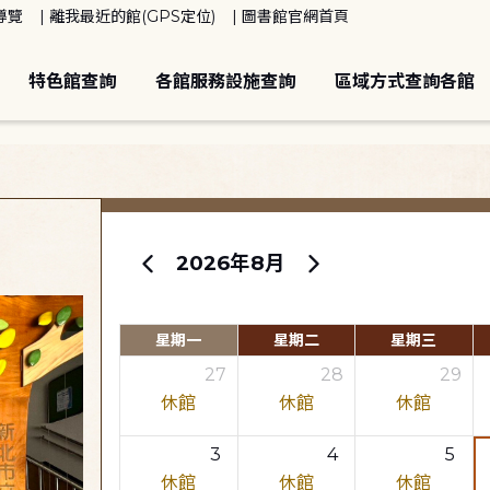
導覽
離我最近的館(GPS定位)
圖書館官網首頁
特色館查詢
各館服務設施查詢
區域方式查詢各館
2026年8月
星期一
星期二
星期三
27
28
29
休館
休館
休館
3
4
5
休館
休館
休館