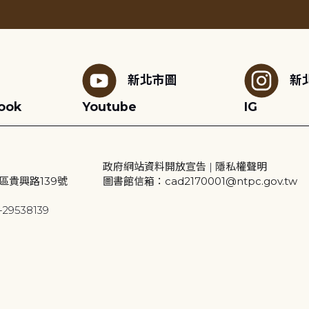
新北市圖
新
ook
Youtube
IG
政府網站資料開放宣告
|
隱私權聲明
區貴興路139號
圖書館信箱：cad2170001@ntpc.gov.tw
29538139