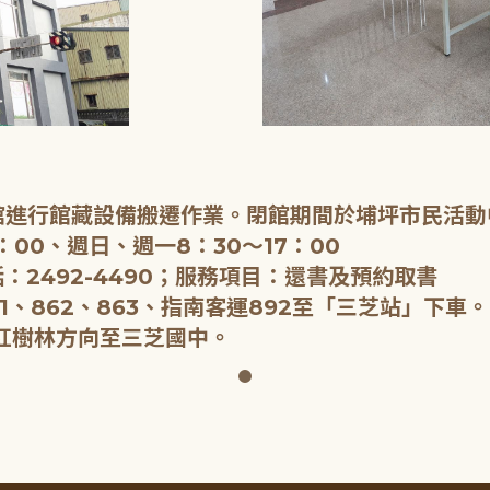
閉館進行館藏設備搬遷作業。閉館期間於埔坪市民活動
：00、週日、週一8：30～17：00
：2492-4490；服務項目：還書及預約取書
1、862、863、指南客運892至「三芝站」下車。
紅樹林方向至三芝國中。