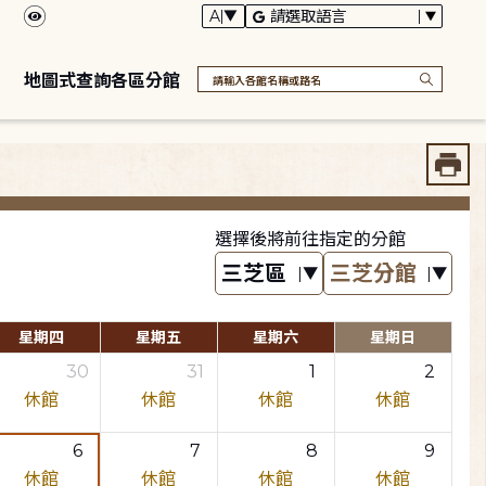
地圖式查詢各區分館
選擇後將前往指定的分館
星期四
星期五
星期六
星期日
30
31
1
2
休館
休館
休館
休館
6
7
8
9
休館
休館
休館
休館