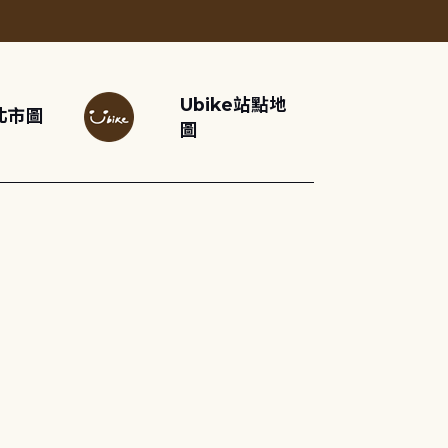
Ubike站點地
北市圖
圖