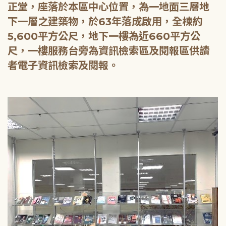
正堂，座落於本區中心位置，為一地面三層地
下一層之建築物，於63年落成啟用，全棟約
5,600平方公尺，地下一樓為近660平方公
尺，一樓服務台旁為資訊檢索區及閱報區供讀
者電子資訊檢索及閱報。