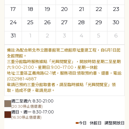
17
18
19
20
21
22
23
24
25
26
27
28
29
30
31
1
2
3
4
5
6
為配合新北市立圖書館第二總館原址重建工程，自6月1日起
全館閉館。
三重分館臨時服務據點「光興閱覽室」，開放時間:星期二至星期
六:9:00~21:00、星期日:9:00~17:00，星期一休館
地址:三重區正義南路62-1號，服務項目:領取預約書、還書，電話:
(02)2981-4887
敬請已預約三重分館取書者，請至臨時據點「光興閱覽室」領
取，造成不便，敬請見諒。
週二至週六 8:30-21:00
(20:30停止借還書)
週日、週一 8:30-17:00
(16:30停止借還書)
今日
休館日
調整開放日