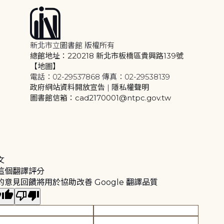
新北市立圖書館 版權所有
總館地址：220218 新北市板橋區貴興路139號
【地圖】
電話：02-29537868 傳真：02-29538139
政府網站資料開放宣告
|
隱私權聲明
圖書館信箱：cad2170001@ntpc.gov.tw
文
這個翻譯評分
的意見回饋將用於協助改善 Google 翻譯品質