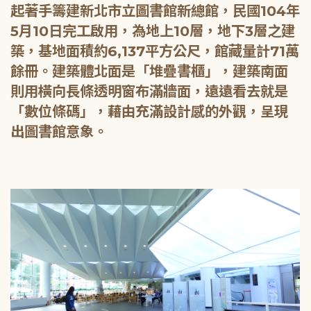
起著手籌建新北市立圖書館新總館，民國104年
5月10日完工啟用，為地上10層，地下3層之建
築，基地面積約6,137平方公尺，館藏量計71萬
餘冊。建築體北面是「堆疊書櫃」，建築南面
則用橫向長條透明窗布滿牆面，遠遠看去就是
「數位條碼」，藉由充滿設計感的外觀，呈現
出圖書館意象。