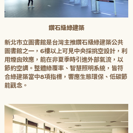
鑽石級綠建築
新北市立圖書館是台灣主推鑽石級綠建築公共
圖書館之一，6樓以上可見中央採挑空設計，利
用煙囪效應，能在非夏季時引進外部氣流，以
節約空調。整體綠覆率、智慧照明系統，皆符
合綠建築當中8項指標，響應生態環保、低碳節
能觀念。