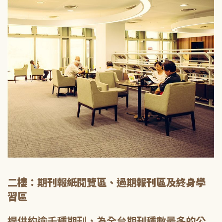
二樓：期刊報紙閱覽區、過期報刊區及終身學
習區
提供約逾千種期刊，為全台期刊種數最多的公