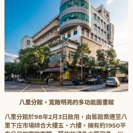
八里分館，寬敞明亮的多功能圖書館
八里分館於98年2月3日啟用，由舊館喬遷至八
里下庄市場綜合大樓五、六樓，擁有約1950平