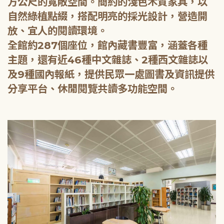
方公尺的寬敞空間。簡約的淺色木質家具，以
自然綠植點綴，搭配明亮的採光設計，營造開
放、宜人的閱讀環境。
全館約287個座位，館內藏書豐富，涵蓋各種
主題，還有近46種中文雜誌、2種西文雜誌以
及9種國內報紙，提供民眾一處圖書及資訊提供