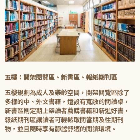
五樓：開架閱覽區、新書區、報紙期刊區
五樓規劃為成人及樂齡空間，開架閱覽區除了
多樣的中、外文書籍，還設有寬敞的閱讀桌，
新書區則定期上架讀者薦購書籍和新進好書，
報紙期刊區讓讀者可輕鬆取閱當期及往期刊
物，並且隨時享有靜謐舒適的閱讀環境。