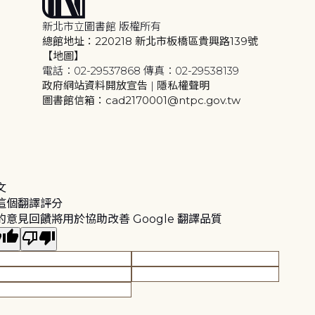
新北市立圖書館 版權所有
總館地址：220218 新北市板橋區貴興路139號
【地圖】
電話：02-29537868 傳真：02-29538139
政府網站資料開放宣告
|
隱私權聲明
圖書館信箱：cad2170001@ntpc.gov.tw
文
這個翻譯評分
的意見回饋將用於協助改善 Google 翻譯品質