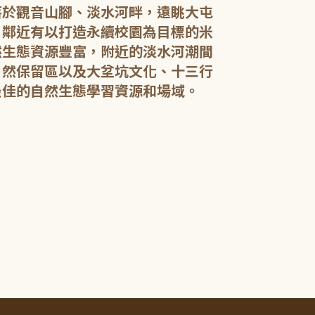
落於觀音山腳、淡水河畔，遠眺大屯
，鄰近有以打造永續校園為目標的米
然生態資源豐富，附近的淡水河潮間
館內規劃有期
自然保留區以及大坌坑文化、十三行
憩閱讀區，讓民
展示藝文作品。