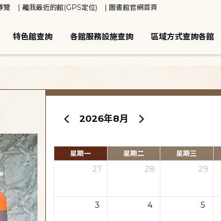
導覽
離我最近的館(GPS定位)
圖書館官網首頁
特色館查詢
各館服務設施查詢
區域方式查詢各館
2026年8月
星期一
星期二
星期三
27
28
29
3
4
5