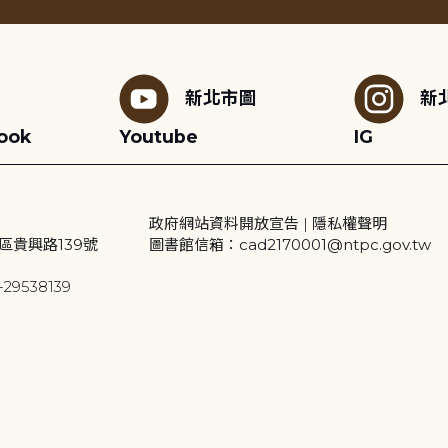
新北市圖
新
ook
Youtube
IG
政府網站資料開放宣告
|
隱私權聲明
區貴興路139號
圖書館信箱：cad2170001@ntpc.gov.tw
29538139