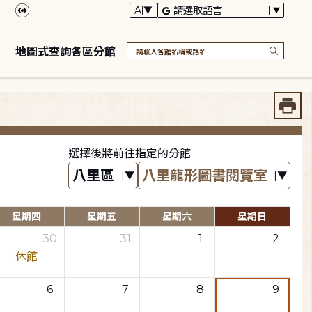
地圖式查詢各區分館
選擇後將前往指定的分館
星期四
星期五
星期六
星期日
30
31
1
2
休館
6
7
8
9