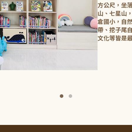
方公尺，坐
山、七星山
倉國小，自
帶、挖子尾