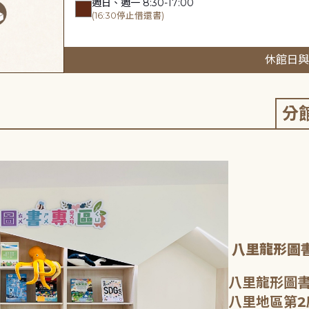
週日、週一 8:30-17:00
(16:30停止借還書)
休館日與
分
八里龍形圖
八里龍形圖書
八里地區第2