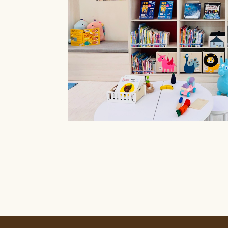
療癒菜園的休
廊」，供民眾申請
書閱覽室也特別