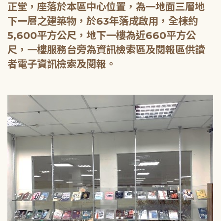
正堂，座落於本區中心位置，為一地面三層地
下一層之建築物，於63年落成啟用，全棟約
5,600平方公尺，地下一樓為近660平方公
尺，一樓服務台旁為資訊檢索區及閱報區供讀
者電子資訊檢索及閱報。