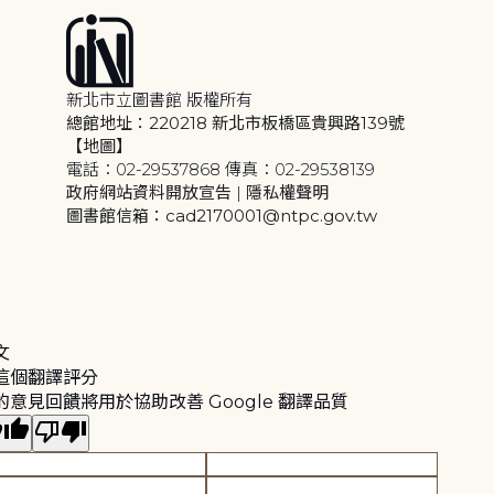
新北市立圖書館 版權所有
總館地址：220218 新北市板橋區貴興路139號
【地圖】
電話：02-29537868 傳真：02-29538139
政府網站資料開放宣告
|
隱私權聲明
圖書館信箱：cad2170001@ntpc.gov.tw
文
這個翻譯評分
的意見回饋將用於協助改善 Google 翻譯品質