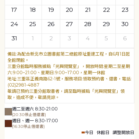
17
18
19
20
21
22
23
24
25
26
27
28
29
30
31
1
2
3
4
5
6
為配合新北市立圖書館第二總館原址重建工程，自6月1日起
全館閉館。
三重分館臨時服務據點「光興閱覽室」，開放時間:星期二至星期
六:9:00~21:00、星期日:9:00~17:00，星期一休館
地址:三重區正義南路62-1號，服務項目:領取預約書、還書，電話:
(02)2981-4887
敬請已預約三重分館取書者，請至臨時據點「光興閱覽室」領
取，造成不便，敬請見諒。
週二至週六 8:30-21:00
(20:30停止借還書)
週日、週一 8:30-17:00
(16:30停止借還書)
今日
休館日
調整開放日