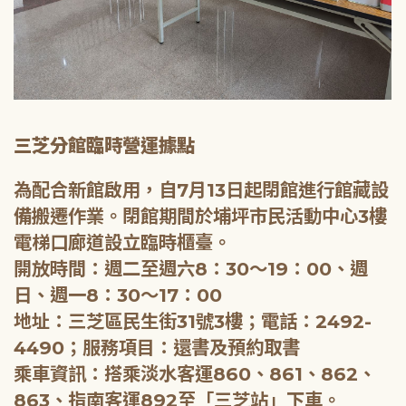
三芝分館臨時營運據點
為配合新館啟用，自7月13日起閉館進行館藏設
備搬遷作業。閉館期間於埔坪市民活動中心3樓
電梯口廊道設立臨時櫃臺。
開放時間：週二至週六8：30～19：00、週
日、週一8：30～17：00
地址：三芝區民生街31號3樓；電話：2492-
4490；服務項目：還書及預約取書
乘車資訊：搭乘淡水客運860、861、862、
863、指南客運892至「三芝站」下車。