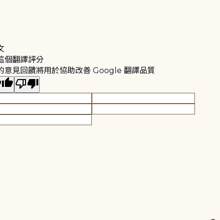
文
這個翻譯評分
的意見回饋將用於協助改善 Google 翻譯品質