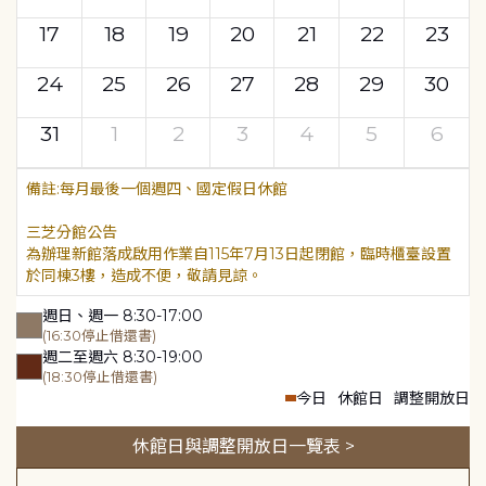
17
18
19
20
21
22
23
24
25
26
27
28
29
30
31
1
2
3
4
5
6
每月最後一個週四、國定假日休館
三芝分館公告
為辦理新館落成啟用作業自115年7月13日起閉館，臨時櫃臺設置
於同棟3樓，造成不便，敬請見諒。
週日、週一 8:30-17:00
(16:30停止借還書)
週二至週六 8:30-19:00
(18:30停止借還書)
今日
休館日
調整開放日
休館日與調整開放日一覽表 >