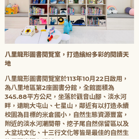
八里龍形圖書閱覽室，打造繽紛多彩的閱讀天
地
八里龍形圖書閱覽室於113年10月22日啟用，
為八里地區第2座圖書分館，全館面積為
345.88平方公尺，坐落於觀音山腳、淡水河
畔，遠眺大屯山、七星山，鄰近有以打造永續
校園為目標的米倉國小，自然生態資源豐富，
附近的淡水河潮間帶、挖子尾自然保留區以及
大坌坑文化、十三行文化等皆是最佳的自然生