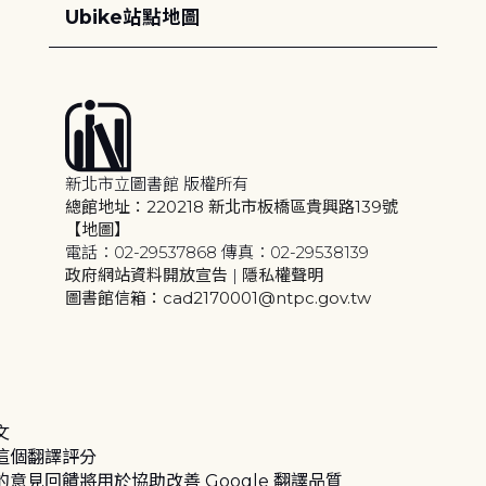
Ubike站點地圖
新北市立圖書館 版權所有
總館地址：220218 新北市板橋區貴興路139號
【地圖】
電話：02-29537868 傳真：02-29538139
政府網站資料開放宣告
|
隱私權聲明
圖書館信箱：cad2170001@ntpc.gov.tw
文
這個翻譯評分
的意見回饋將用於協助改善 Google 翻譯品質