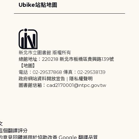
Ubike站點地圖
新北市立圖書館 版權所有
總館地址：220218 新北市板橋區貴興路139號
【地圖】
電話：02-29537868 傳真：02-29538139
政府網站資料開放宣告
|
隱私權聲明
圖書館信箱：cad2170001@ntpc.gov.tw
文
這個翻譯評分
的意見回饋將用於協助改善 Google 翻譯品質