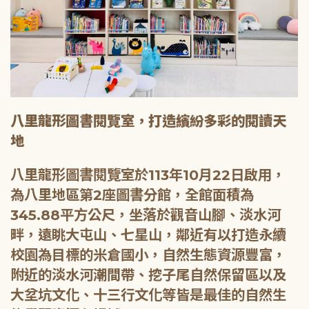
八里龍形圖書閱覽室，打造繽紛多彩的閱讀天
地
八里龍形圖書閱覽室於113年10月22日啟用，
為八里地區第2座圖書分館，全館面積為
345.88平方公尺，坐落於觀音山腳、淡水河
畔，遠眺大屯山、七星山，鄰近有以打造永續
校園為目標的米倉國小，自然生態資源豐富，
附近的淡水河潮間帶、挖子尾自然保留區以及
大坌坑文化、十三行文化等皆是最佳的自然生