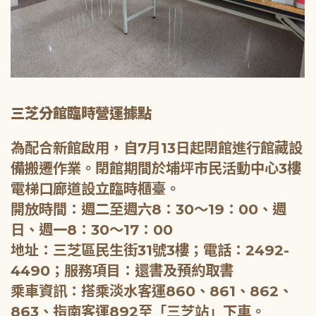
三芝分館臨時營運據點
為配合新館啟用，自7月13日起閉館進行館藏設
備搬遷作業。閉館期間於埔坪市民活動中心3樓
電梯口廊道設立臨時櫃臺。
開放時間：週二至週六8：30～19：00、週
日、週一8：30～17：00
地址：三芝區民生街31號3樓；電話：2492-
4490；服務項目：還書及預約取書
乘車資訊：搭乘淡水客運860、861、862、
863、指南客運892至「三芝站」下車。