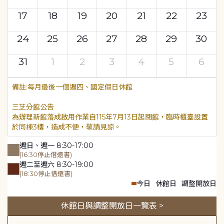
17
18
19
20
21
22
23
24
25
26
27
28
29
30
31
1
2
3
4
5
6
每月最後一個週四、國定假日休館
三芝分館公告
為辦理新館落成啟用作業自115年7月13日起閉館，臨時櫃臺設置
於同棟3樓，造成不便，敬請見諒。
週日、週一 8:30-17:00
(16:30停止借還書)
週二至週六 8:30-19:00
(18:30停止借還書)
今日
休館日
調整開放日
休館日與調整開放日一覽表 >