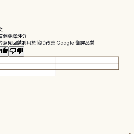
文
這個翻譯評分
的意見回饋將用於協助改善 Google 翻譯品質