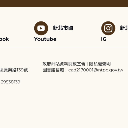
新北市圖
新
ook
Youtube
IG
政府網站資料開放宣告
|
隱私權聲明
區貴興路139號
圖書館信箱：cad2170001@ntpc.gov.tw
29538139