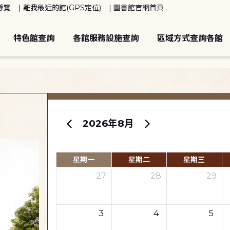
導覽
離我最近的館(GPS定位)
圖書館官網首頁
特色館查詢
各館服務設施查詢
區域方式查詢各館
2026年8月
星期一
星期二
星期三
27
28
29
3
4
5