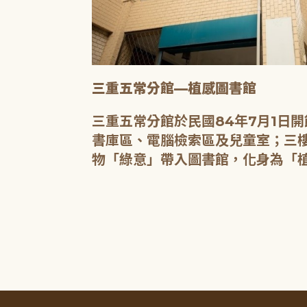
三重五常分館—植感圖書館
20人的研習教
三重五常分館於民國84年7月1日
書庫區、電腦檢索區及兒童室；三樓
物「綠意」帶入圖書館，化身為「