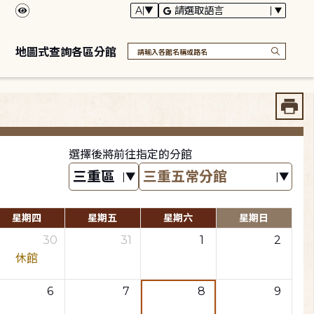
地圖式查詢各區分館
選擇後將前往指定的分館
星期四
星期五
星期六
星期日
30
31
1
2
休館
6
7
8
9