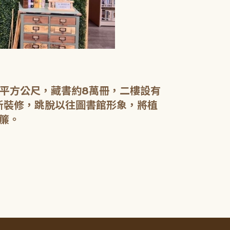
【二樓】 書庫
書庫區以綠色
設有植物陪讀
書籍於館內閱
0平方公尺，藏書約8萬冊，二樓設有
電腦檢索區設
新裝修，跳脫以往圖書館形象，將植
簾。