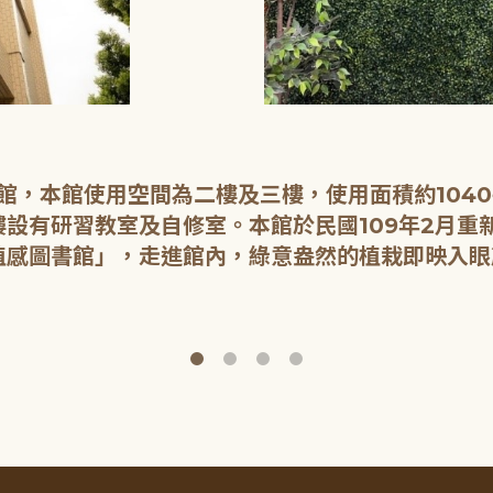
開館，本館使用空間為二樓及三樓，使用面積約104
設有研習教室及自修室。本館於民國109年2月重
植感圖書館」，走進館內，綠意盎然的植栽即映入眼