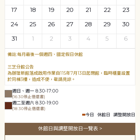
17
18
19
20
21
22
23
24
25
26
27
28
29
30
31
1
2
3
4
5
6
每月最後一個週四、國定假日休館
三芝分館公告
為辦理新館落成啟用作業自115年7月13日起閉館，臨時櫃臺設置
於同棟3樓，造成不便，敬請見諒。
週日、週一 8:30-17:00
(16:30停止借還書)
週二至週六 8:30-19:00
(18:30停止借還書)
今日
休館日
調整開放日
休館日與調整開放日一覽表 >