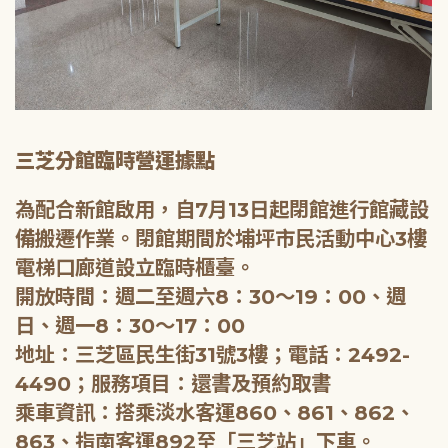
三芝分館臨時營運據點
為配合新館啟用，自7月13日起閉館進行館藏設
備搬遷作業。閉館期間於埔坪市民活動中心3樓
電梯口廊道設立臨時櫃臺。
開放時間：週二至週六8：30～19：00、週
日、週一8：30～17：00
地址：三芝區民生街31號3樓；電話：2492-
4490；服務項目：還書及預約取書
乘車資訊：搭乘淡水客運860、861、862、
863、指南客運892至「三芝站」下車。