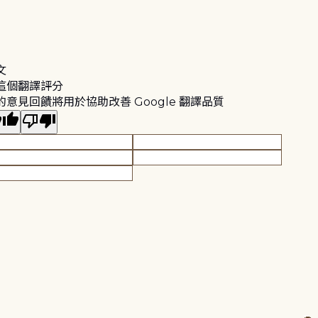
文
這個翻譯評分
的意見回饋將用於協助改善 Google 翻譯品質