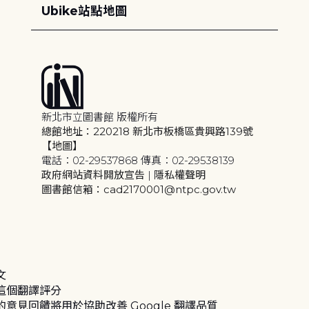
Ubike站點地圖
新北市立圖書館 版權所有
總館地址：220218 新北市板橋區貴興路139號
【地圖】
電話：02-29537868 傳真：02-29538139
政府網站資料開放宣告
|
隱私權聲明
圖書館信箱：cad2170001@ntpc.gov.tw
文
這個翻譯評分
的意見回饋將用於協助改善 Google 翻譯品質