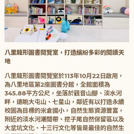
八里龍形圖書閱覽室，打造繽紛多彩的閱讀天
地
八里龍形圖書閱覽室於113年10月22日啟用，
為八里地區第2座圖書分館，全館面積為
345.88平方公尺，坐落於觀音山腳、淡水河
畔，遠眺大屯山、七星山，鄰近有以打造永續
校園為目標的米倉國小，自然生態資源豐富，
附近的淡水河潮間帶、挖子尾自然保留區以及
大坌坑文化、十三行文化等皆是最佳的自然生