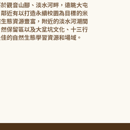
落於觀音山腳、淡水河畔，遠眺大屯
，鄰近有以打造永續校園為目標的米
然生態資源豐富，附近的淡水河潮間
館內規劃有期
自然保留區以及大坌坑文化、十三行
憩閱讀區，讓民
展示藝文作品。