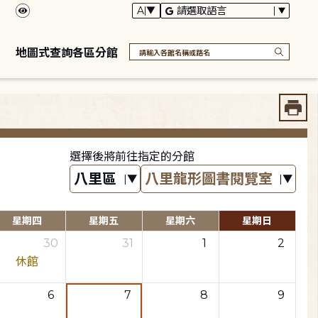
地圖式查詢各區分館
選擇後將前往指定的分館
星期四
星期五
星期六
星期日
30
31
1
2
休館
6
7
8
9