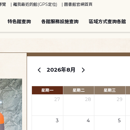
導覽
離我最近的館(GPS定位)
圖書館官網首頁
特色館查詢
各館服務設施查詢
區域方式查詢各館
2026年8月
星期一
星期二
星期三
27
28
29
3
4
5