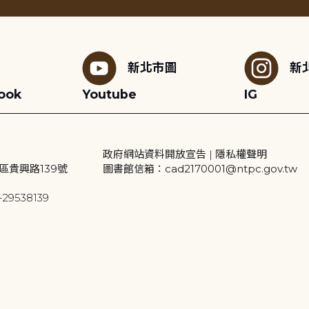
新北市圖
新
ook
Youtube
IG
政府網站資料開放宣告
|
隱私權聲明
區貴興路139號
圖書館信箱：cad2170001@ntpc.gov.tw
29538139