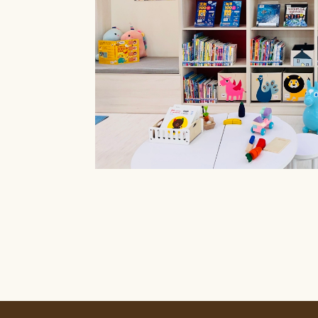
療癒菜園的休
廊」，供民眾申請
書閱覽室也特別