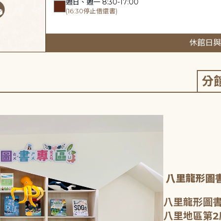
週日、週一 8:30-17:00
(16:30停止借還書)
休館日與
分
八里龍形圖
八里龍形圖書
八里地區第2