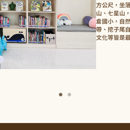
方公尺，坐
山、七星山
倉國小，自
帶、挖子尾