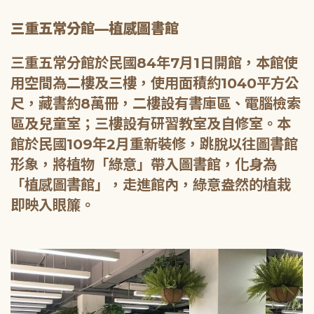
三重五常分館—植感圖書館
三重五常分館於民國84年7月1日開館，本館使
用空間為二樓及三樓，使用面積約1040平方公
尺，藏書約8萬冊，二樓設有書庫區、電腦檢索
區及兒童室；三樓設有研習教室及自修室。本
館於民國109年2月重新裝修，跳脫以往圖書館
形象，將植物「綠意」帶入圖書館，化身為
「植感圖書館」，走進館內，綠意盎然的植栽
即映入眼簾。