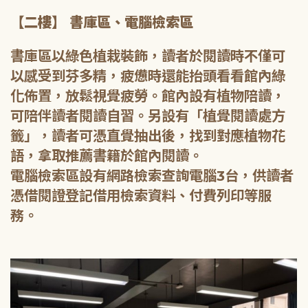
【二樓】 書庫區、電腦檢索區
書庫區以綠色植栽裝飾，讀者於閱讀時不僅可
以感受到芬多精，疲憊時還能抬頭看看館內綠
化佈置，放鬆視覺疲勞。館內設有植物陪讀，
可陪伴讀者閱讀自習。另設有「植覺閱讀處方
籤」，讀者可憑直覺抽出後，找到對應植物花
語，拿取推薦書籍於館內閱讀。
電腦檢索區設有網路檢索查詢電腦3台，供讀者
憑借閱證登記借用檢索資料、付費列印等服
務。