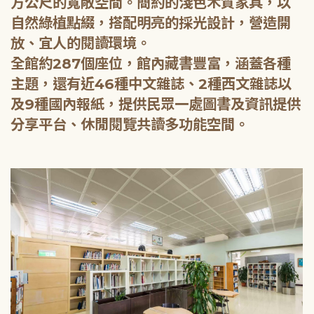
方公尺的寬敞空間。簡約的淺色木質家具，以
自然綠植點綴，搭配明亮的採光設計，營造開
放、宜人的閱讀環境。
全館約287個座位，館內藏書豐富，涵蓋各種
主題，還有近46種中文雜誌、2種西文雜誌以
及9種國內報紙，提供民眾一處圖書及資訊提供