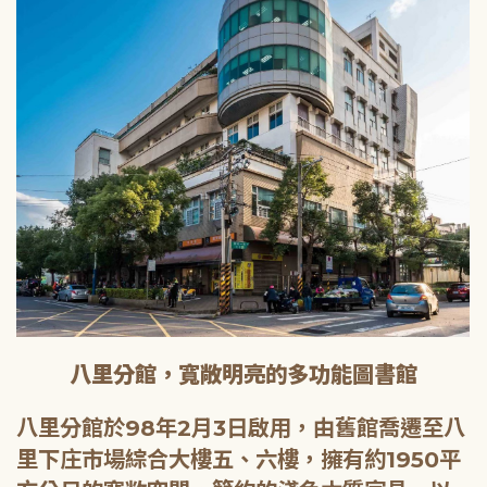
八里分館，寬敞明亮的多功能圖書館
八里分館於98年2月3日啟用，由舊館喬遷至八
里下庄市場綜合大樓五、六樓，擁有約1950平