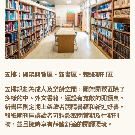
五樓：開架閱覽區、新書區、報紙期刊區
五樓規劃為成人及樂齡空間，開架閱覽區除了
多樣的中、外文書籍，還設有寬敞的閱讀桌，
新書區則定期上架讀者薦購書籍和新進好書，
報紙期刊區讓讀者可輕鬆取閱當期及往期刊
物，並且隨時享有靜謐舒適的閱讀環境。