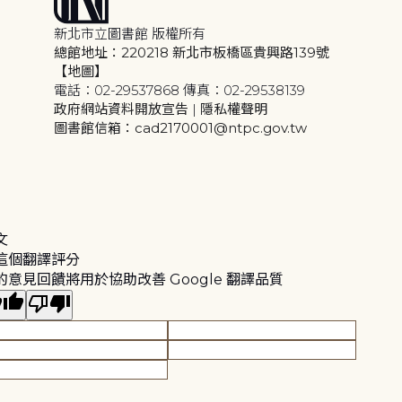
新北市立圖書館 版權所有
總館地址：220218 新北市板橋區貴興路139號
【地圖】
電話：02-29537868 傳真：02-29538139
政府網站資料開放宣告
|
隱私權聲明
圖書館信箱：cad2170001@ntpc.gov.tw
文
這個翻譯評分
的意見回饋將用於協助改善 Google 翻譯品質