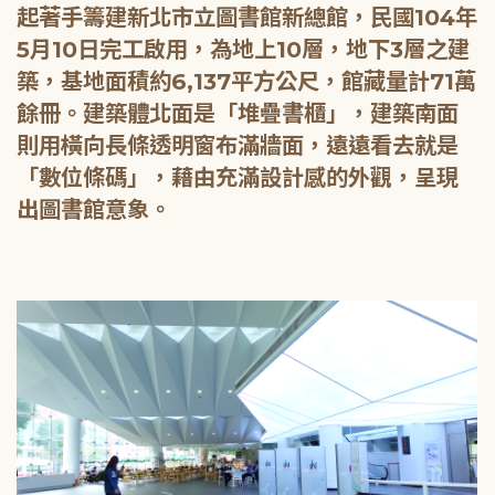
起著手籌建新北市立圖書館新總館，民國104年
5月10日完工啟用，為地上10層，地下3層之建
築，基地面積約6,137平方公尺，館藏量計71萬
餘冊。建築體北面是「堆疊書櫃」，建築南面
則用橫向長條透明窗布滿牆面，遠遠看去就是
「數位條碼」，藉由充滿設計感的外觀，呈現
出圖書館意象。