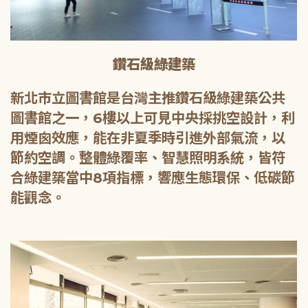
鑽石級綠建築
新北市立圖書館是台灣主推鑽石級綠建築公共
圖書館之一，6樓以上可見中央採挑空設計，利
用煙囪效應，能在非夏季時引進外部氣流，以
節約空調。整體綠覆率、智慧照明系統，皆符
合綠建築當中8項指標，響應生態環保、低碳節
能觀念。