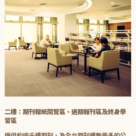
二樓：期刊報紙閱覽區、過期報刊區及終身學
習區
提供約逾千種期刊，為全台期刊種數最多的公