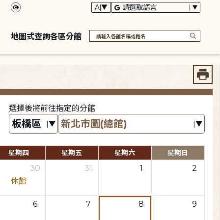
地圖式查詢各區分館
選擇後將前往指定的分館
星期四
星期五
星期六
星期日
30
31
1
2
休館
6
7
8
9