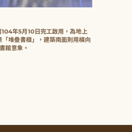
04年5月10日完工啟用，為地上
面是「堆疊書櫃」，建築南面則用橫向
書館意象。