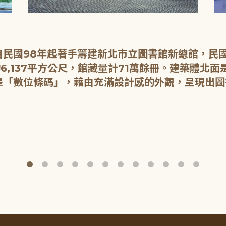
民國98年起著手籌建新北市立圖書館新總館，民國1
6,137平方公尺，館藏量計71萬餘冊。建築體北
是「數位條碼」，藉由充滿設計感的外觀，呈現出圖