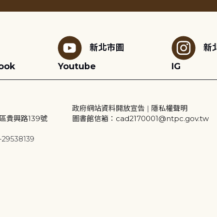
新北市圖
新
ook
Youtube
IG
政府網站資料開放宣告
|
隱私權聲明
區貴興路139號
圖書館信箱：cad2170001@ntpc.gov.tw
29538139