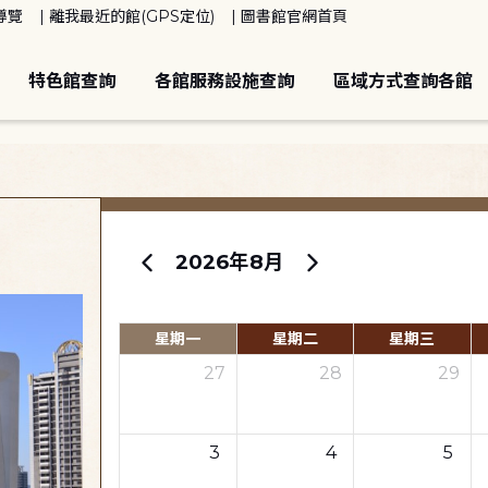
導覽
離我最近的館(GPS定位)
圖書館官網首頁
特色館查詢
各館服務設施查詢
區域方式查詢各館
2026年8月
星期一
星期二
星期三
27
28
29
3
4
5