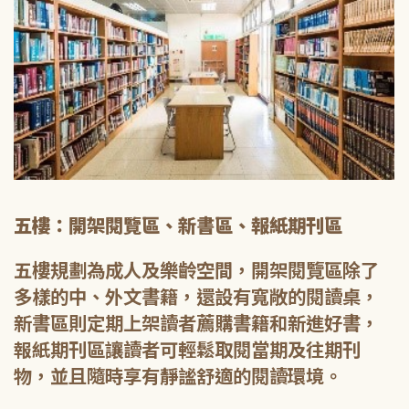
五樓：開架閱覽區、新書區、報紙期刊區
五樓規劃為成人及樂齡空間，開架閱覽區除了
多樣的中、外文書籍，還設有寬敞的閱讀桌，
新書區則定期上架讀者薦購書籍和新進好書，
報紙期刊區讓讀者可輕鬆取閱當期及往期刊
物，並且隨時享有靜謐舒適的閱讀環境。