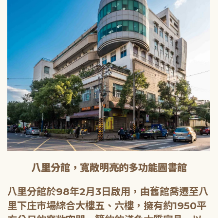
八里分館，寬敞明亮的多功能圖書館
八里分館於98年2月3日啟用，由舊館喬遷至八
里下庄市場綜合大樓五、六樓，擁有約1950平