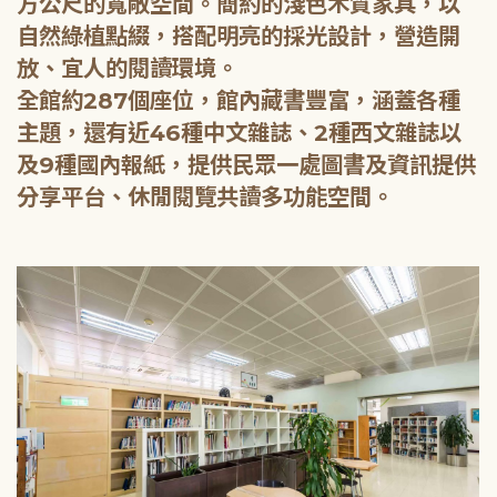
方公尺的寬敞空間。簡約的淺色木質家具，以
自然綠植點綴，搭配明亮的採光設計，營造開
放、宜人的閱讀環境。
全館約287個座位，館內藏書豐富，涵蓋各種
主題，還有近46種中文雜誌、2種西文雜誌以
及9種國內報紙，提供民眾一處圖書及資訊提供