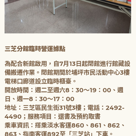
三芝分館臨時營運據點
為配合新館啟用，自7月13日起閉館進行館藏設
備搬遷作業。閉館期間於埔坪市民活動中心3樓
電梯口廊道設立臨時櫃臺。
開放時間：週二至週六8：30～19：00、週
日、週一8：30～17：00
地址：三芝區民生街31號3樓；電話：2492-
4490；服務項目：還書及預約取書
乘車資訊：搭乘淡水客運860、861、862、
863、指南客運892至「三芝站」下車。