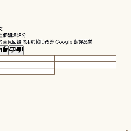
文
這個翻譯評分
的意見回饋將用於協助改善 Google 翻譯品質