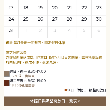
17
18
19
20
21
22
23
24
25
26
27
28
29
30
31
1
2
3
4
5
6
每月最後一個週四、國定假日休館
三芝分館公告
為辦理新館落成啟用作業自115年7月13日起閉館，臨時櫃臺設置
於同棟3樓，造成不便，敬請見諒。
週日、週一 8:30-17:00
(16:30停止借還書)
週二至週六 8:30-19:00
(18:30停止借還書)
今日
休館日
調整開放日
休館日與調整開放日一覽表 >