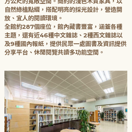
方公尺的寬敞空間。簡約的淺色木質家具，以
自然綠植點綴，搭配明亮的採光設計，營造開
放、宜人的閱讀環境。
全館約287個座位，館內藏書豐富，涵蓋各種
主題，還有近46種中文雜誌、2種西文雜誌以
及9種國內報紙，提供民眾一處圖書及資訊提供