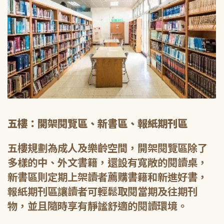
五樓：開架閱覽區、新書區、報紙期刊區
五樓規劃為成人及樂齡空間，開架閱覽區除了
多樣的中、外文書籍，還設有寬敞的閱讀桌，
新書區則定期上架讀者薦購書籍和新進好書，
報紙期刊區讓讀者可輕鬆取閱當期及往期刊
物，並且隨時享有靜謐舒適的閱讀環境。