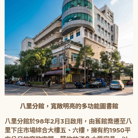
八里分館，寬敞明亮的多功能圖書館
八里分館於98年2月3日啟用，由舊館喬遷至八
里下庄市場綜合大樓五、六樓，擁有約1950平