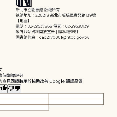
新北市立圖書館 版權所有
總館地址：220218 新北市板橋區貴興路139號
【地圖】
電話：02-29537868 傳真：02-29538139
政府網站資料開放宣告
|
隱私權聲明
圖書館信箱：cad2170001@ntpc.gov.tw
文
這個翻譯評分
的意見回饋將用於協助改善 Google 翻譯品質