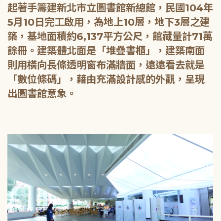
起著手籌建新北市立圖書館新總館，民國104年
5月10日完工啟用，為地上10層，地下3層之建
築，基地面積約6,137平方公尺，館藏量計71萬
餘冊。建築體北面是「堆疊書櫃」，建築南面
則用橫向長條透明窗布滿牆面，遠遠看去就是
「數位條碼」，藉由充滿設計感的外觀，呈現
出圖書館意象。