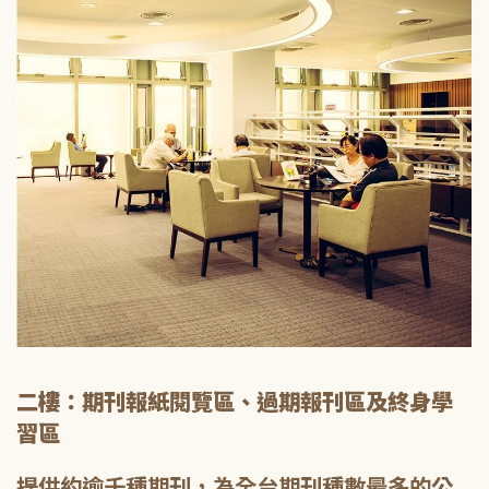
二樓：期刊報紙閱覽區、過期報刊區及終身學
習區
提供約逾千種期刊，為全台期刊種數最多的公