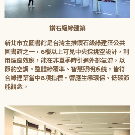
鑽石級綠建築
新北市立圖書館是台灣主推鑽石級綠建築公共
圖書館之一，6樓以上可見中央採挑空設計，利
用煙囪效應，能在非夏季時引進外部氣流，以
節約空調。整體綠覆率、智慧照明系統，皆符
合綠建築當中8項指標，響應生態環保、低碳節
能觀念。