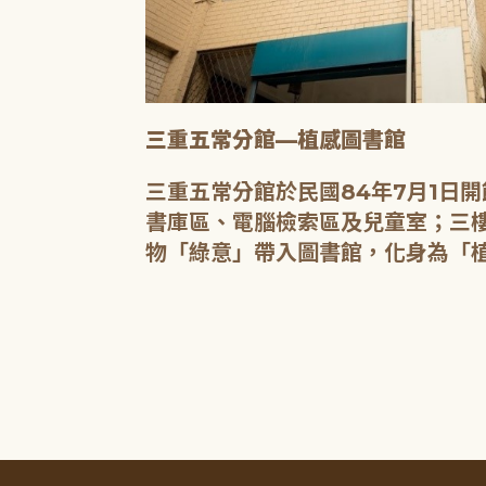
三重五常分館—植感圖書館
20人的研習教
三重五常分館於民國84年7月1日
書庫區、電腦檢索區及兒童室；三樓
物「綠意」帶入圖書館，化身為「