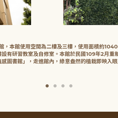
開館，本館使用空間為二樓及三樓，使用面積約104
設有研習教室及自修室。本館於民國109年2月重
植感圖書館」，走進館內，綠意盎然的植栽即映入眼