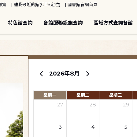
導覽
離我最近的館(GPS定位)
圖書館官網首頁
特色館查詢
各館服務設施查詢
區域方式查詢各館
2026年8月
星期一
星期二
星期三
27
28
29
3
4
5