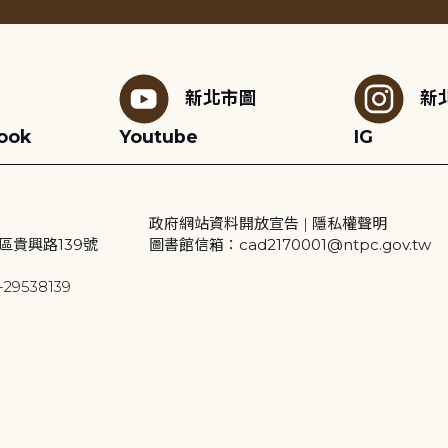
新北市圖
新
ook
Youtube
IG
政府網站資料開放宣告
|
隱私權聲明
區貴興路139號
圖書館信箱：cad2170001@ntpc.gov.tw
29538139