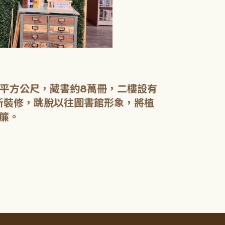
【二樓】 書庫
書庫區以綠色
設有植物陪讀
書籍於館內閱
0平方公尺，藏書約8萬冊，二樓設有
電腦檢索區設
新裝修，跳脫以往圖書館形象，將植
簾。