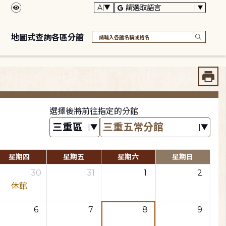
地圖式查詢各區分館
選擇後將前往指定的分館
星期四
星期五
星期六
星期日
30
31
1
2
休館
6
7
8
9