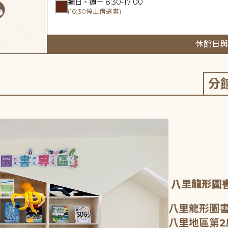
週日、週一 8:30-17:00
(16:30停止借還書)
休館日與
分
八里龍形圖
八里龍形圖書
八里地區第2