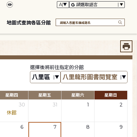
地圖式查詢各區分館
選擇後將前往指定的分館
星期四
星期五
星期六
星期日
30
31
1
2
休館
6
7
8
9