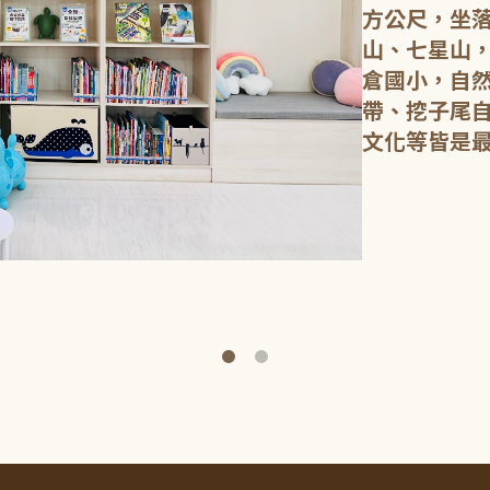
方公尺，坐
山、七星山
倉國小，自
帶、挖子尾