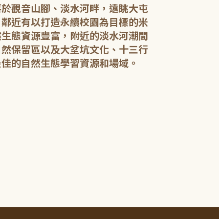
落於觀音山腳、淡水河畔，遠眺大屯
，鄰近有以打造永續校園為目標的米
然生態資源豐富，附近的淡水河潮間
館內規劃有期
自然保留區以及大坌坑文化、十三行
憩閱讀區，讓民
展示藝文作品。