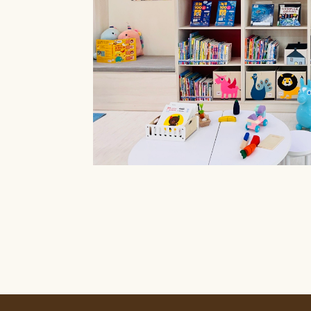
療癒菜園的休
廊」，供民眾申請
書閱覽室也特別