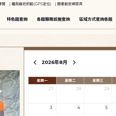
導覽
離我最近的館(GPS定位)
圖書館官網首頁
特色館查詢
各館服務設施查詢
區域方式查詢各館
2026年8月
星期一
星期二
星期三
27
28
29
3
4
5