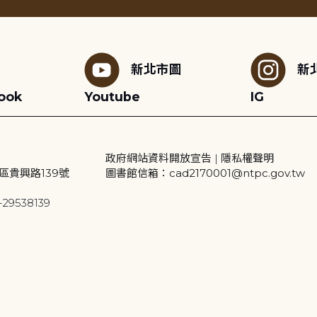
新北市圖
新
ook
Youtube
IG
政府網站資料開放宣告
|
隱私權聲明
區貴興路139號
圖書館信箱：cad2170001@ntpc.gov.tw
29538139