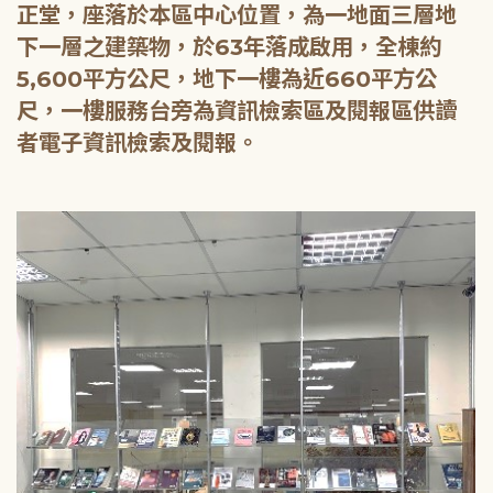
正堂，座落於本區中心位置，為一地面三層地
下一層之建築物，於63年落成啟用，全棟約
5,600平方公尺，地下一樓為近660平方公
尺，一樓服務台旁為資訊檢索區及閱報區供讀
者電子資訊檢索及閱報。