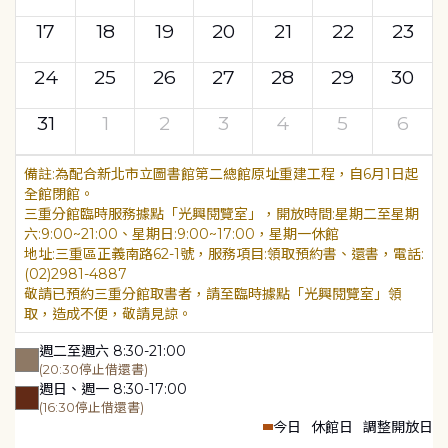
17
18
19
20
21
22
23
24
25
26
27
28
29
30
31
1
2
3
4
5
6
為配合新北市立圖書館第二總館原址重建工程，自6月1日起
全館閉館。
三重分館臨時服務據點「光興閱覽室」，開放時間:星期二至星期
六:9:00~21:00、星期日:9:00~17:00，星期一休館
地址:三重區正義南路62-1號，服務項目:領取預約書、還書，電話:
(02)2981-4887
敬請已預約三重分館取書者，請至臨時據點「光興閱覽室」領
取，造成不便，敬請見諒。
週二至週六 8:30-21:00
(20:30停止借還書)
週日、週一 8:30-17:00
(16:30停止借還書)
今日
休館日
調整開放日