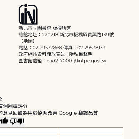
新北市立圖書館 版權所有
總館地址：220218 新北市板橋區貴興路139號
【地圖】
電話：02-29537868 傳真：02-29538139
政府網站資料開放宣告
|
隱私權聲明
圖書館信箱：cad2170001@ntpc.gov.tw
文
這個翻譯評分
的意見回饋將用於協助改善 Google 翻譯品質