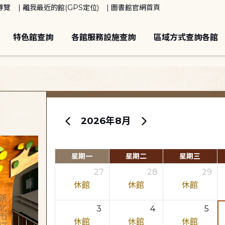
導覽
離我最近的館(GPS定位)
圖書館官網首頁
特色館查詢
各館服務設施查詢
區域方式查詢各館
2026年8月
星期一
星期二
星期三
27
28
29
休館
休館
休館
3
4
5
休館
休館
休館