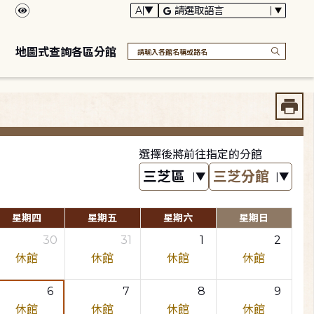
地圖式查詢各區分館
選擇後將前往指定的分館
星期四
星期五
星期六
星期日
30
31
1
2
休館
休館
休館
休館
6
7
8
9
休館
休館
休館
休館