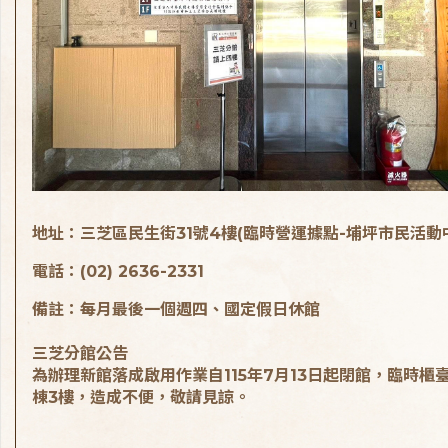
地址：三芝區民生街31號4樓(臨時營運據點-埔坪市民活動
電話：(02) 2636-2331
備註：每月最後一個週四、國定假日休館
三芝分館公告
為辦理新館落成啟用作業自115年7月13日起閉館，臨時櫃
棟3樓，造成不便，敬請見諒。