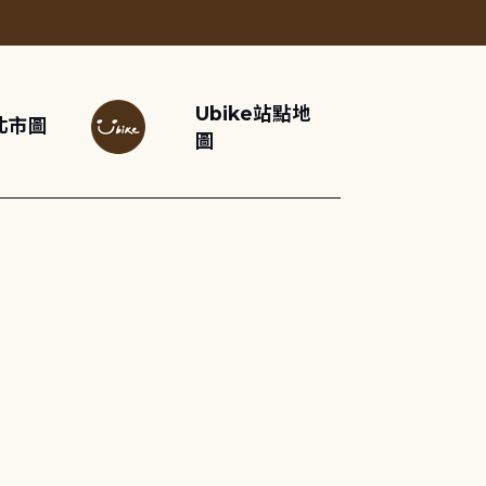
Ubike站點地
北市圖
圖