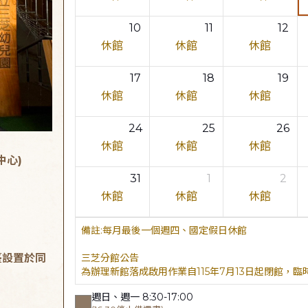
10
11
12
休館
休館
休館
17
18
19
休館
休館
休館
24
25
26
休館
休館
休館
中心)
31
1
2
休館
休館
休館
每月最後一個週四、國定假日休館
臺設置於同
三芝分館公告
為辦理新館落成啟用作業自115年7月13日起閉館，
週日、週一 8:30-17:00