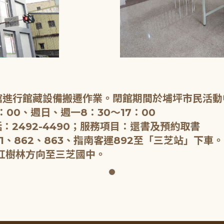
閉館進行館藏設備搬遷作業。閉館期間於埔坪市民活動
：00、週日、週一8：30～17：00
：2492-4490；服務項目：還書及預約取書
1、862、863、指南客運892至「三芝站」下車。
紅樹林方向至三芝國中。