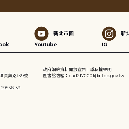
新北市圖
新
ook
Youtube
IG
政府網站資料開放宣告
|
隱私權聲明
區貴興路139號
圖書館信箱：cad2170001@ntpc.gov.tw
29538139