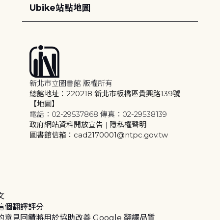
Ubike站點地圖
新北市立圖書館 版權所有
總館地址：220218 新北市板橋區貴興路139號
【地圖】
電話：02-29537868 傳真：02-29538139
政府網站資料開放宣告
|
隱私權聲明
圖書館信箱：cad2170001@ntpc.gov.tw
文
這個翻譯評分
的意見回饋將用於協助改善 Google 翻譯品質