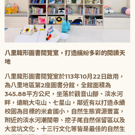
八里龍形圖書閱覽室，打造繽紛多彩的閱讀天
地
八里龍形圖書閱覽室於113年10月22日啟用，
為八里地區第2座圖書分館，全館面積為
345.88平方公尺，坐落於觀音山腳、淡水河
畔，遠眺大屯山、七星山，鄰近有以打造永續
校園為目標的米倉國小，自然生態資源豐富，
附近的淡水河潮間帶、挖子尾自然保留區以及
大坌坑文化、十三行文化等皆是最佳的自然生