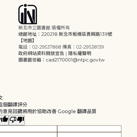
新北市立圖書館 版權所有
總館地址：220218 新北市板橋區貴興路139號
【地圖】
電話：02-29537868 傳真：02-29538139
政府網站資料開放宣告
|
隱私權聲明
圖書館信箱：cad2170001@ntpc.gov.tw
文
這個翻譯評分
的意見回饋將用於協助改善 Google 翻譯品質