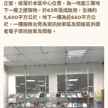
正堂，座落於本區中心位置，為一地面三層地
下一層之建築物，於63年落成啟用，全棟約
5,600平方公尺，地下一樓為近660平方公
尺，一樓服務台旁為資訊檢索區及閱報區供讀
者電子資訊檢索及閱報。