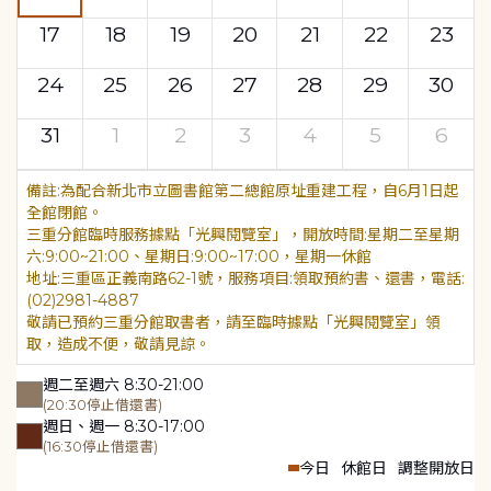
17
18
19
20
21
22
23
24
25
26
27
28
29
30
31
1
2
3
4
5
6
為配合新北市立圖書館第二總館原址重建工程，自6月1日起
全館閉館。
三重分館臨時服務據點「光興閱覽室」，開放時間:星期二至星期
六:9:00~21:00、星期日:9:00~17:00，星期一休館
地址:三重區正義南路62-1號，服務項目:領取預約書、還書，電話:
(02)2981-4887
敬請已預約三重分館取書者，請至臨時據點「光興閱覽室」領
取，造成不便，敬請見諒。
週二至週六 8:30-21:00
(20:30停止借還書)
週日、週一 8:30-17:00
(16:30停止借還書)
今日
休館日
調整開放日