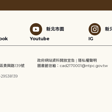
新北市圖
新
ook
Youtube
IG
政府網站資料開放宣告
|
隱私權聲明
區貴興路139號
圖書館信箱：cad2170001@ntpc.gov.tw
29538139