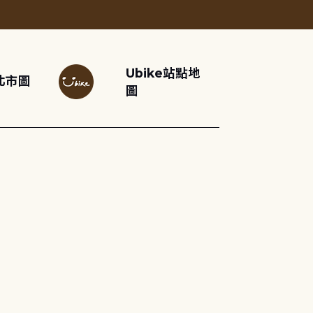
Ubike站點地
北市圖
圖