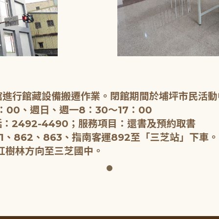
閉館進行館藏設備搬遷作業。閉館期間於埔坪市民活動
：00、週日、週一8：30～17：00
：2492-4490；服務項目：還書及預約取書
1、862、863、指南客運892至「三芝站」下車。
紅樹林方向至三芝國中。