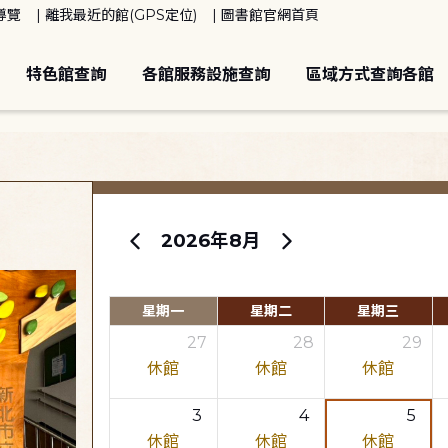
導覽
離我最近的館(GPS定位)
圖書館官網首頁
特色館查詢
各館服務設施查詢
區域方式查詢各館
2026年8月
星期一
星期二
星期三
27
28
29
休館
休館
休館
3
4
5
休館
休館
休館