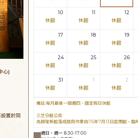
10
11
12
休館
休館
休館
17
18
19
休館
休館
休館
24
25
26
休館
休館
休館
中心)
31
1
2
休館
休館
休館
每月最後一個週四、國定假日休館
臺設置於同
三芝分館公告
為辦理新館落成啟用作業自115年7月13日起閉館，
週日、週一 8:30-17:00