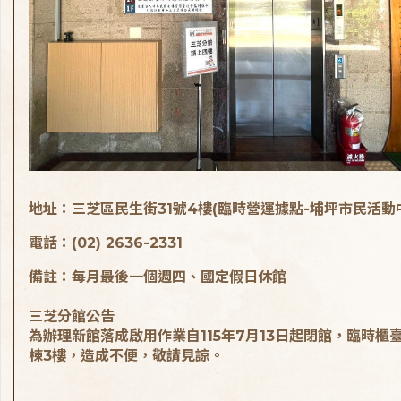
地址：三芝區民生街31號4樓(臨時營運據點-埔坪市民活動
電話：(02) 2636-2331
備註：每月最後一個週四、國定假日休館
三芝分館公告
為辦理新館落成啟用作業自115年7月13日起閉館，臨時櫃
棟3樓，造成不便，敬請見諒。