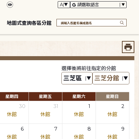
地圖式查詢各區分館
選擇後將前往指定的分館
星期四
星期五
星期六
星期日
30
31
1
2
休館
休館
休館
休館
6
7
8
9
休館
休館
休館
休館