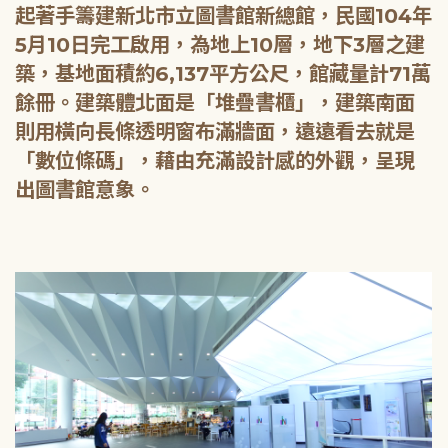
起著手籌建新北市立圖書館新總館，民國104年
5月10日完工啟用，為地上10層，地下3層之建
築，基地面積約6,137平方公尺，館藏量計71萬
餘冊。建築體北面是「堆疊書櫃」，建築南面
則用橫向長條透明窗布滿牆面，遠遠看去就是
「數位條碼」，藉由充滿設計感的外觀，呈現
出圖書館意象。