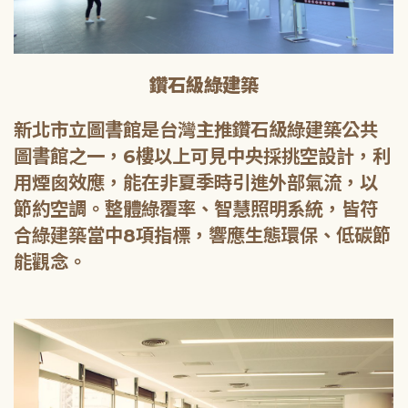
鑽石級綠建築
新北市立圖書館是台灣主推鑽石級綠建築公共
圖書館之一，6樓以上可見中央採挑空設計，利
用煙囪效應，能在非夏季時引進外部氣流，以
節約空調。整體綠覆率、智慧照明系統，皆符
合綠建築當中8項指標，響應生態環保、低碳節
能觀念。