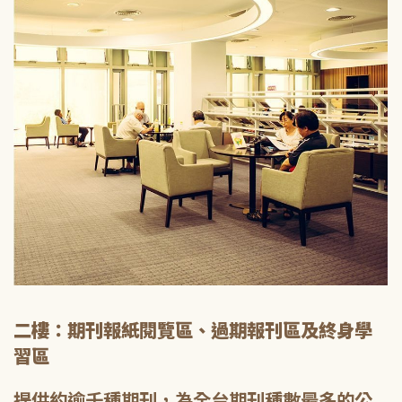
二樓：期刊報紙閱覽區、過期報刊區及終身學
習區
提供約逾千種期刊，為全台期刊種數最多的公