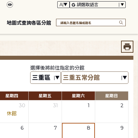
地圖式查詢各區分館
選擇後將前往指定的分館
星期四
星期五
星期六
星期日
30
31
1
2
休館
6
7
8
9