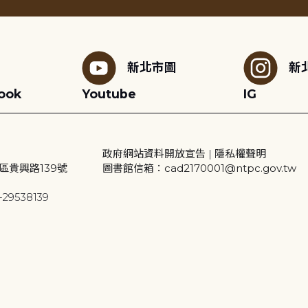
新北市圖
新
ook
Youtube
IG
政府網站資料開放宣告
|
隱私權聲明
區貴興路139號
圖書館信箱：cad2170001@ntpc.gov.tw
29538139