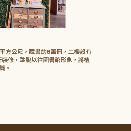
【二樓】 書庫
書庫區以綠色
設有植物陪讀
書籍於館內閱
0平方公尺，藏書約8萬冊，二樓設有
電腦檢索區設
新裝修，跳脫以往圖書館形象，將植
簾。