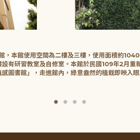
開館，本館使用空間為二樓及三樓，使用面積約104
設有研習教室及自修室。本館於民國109年2月重
植感圖書館」，走進館內，綠意盎然的植栽即映入眼