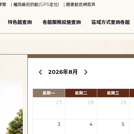
導覽
離我最近的館(GPS定位)
圖書館官網首頁
特色館查詢
各館服務設施查詢
區域方式查詢各館
2026年8月
星期一
星期二
星期三
27
28
29
3
4
5