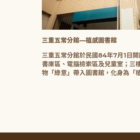
三重五常分館—植感圖書館
20人的研習教
三重五常分館於民國84年7月1日
書庫區、電腦檢索區及兒童室；三樓
物「綠意」帶入圖書館，化身為「