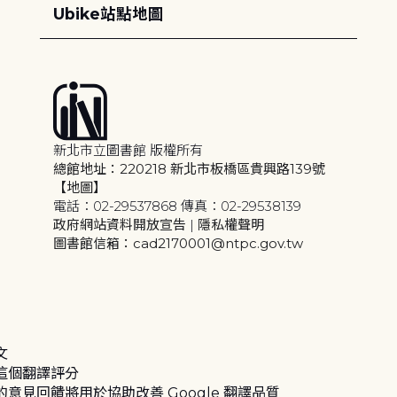
Ubike站點地圖
新北市立圖書館 版權所有
總館地址：220218 新北市板橋區貴興路139號
【地圖】
電話：02-29537868 傳真：02-29538139
政府網站資料開放宣告
|
隱私權聲明
圖書館信箱：cad2170001@ntpc.gov.tw
文
這個翻譯評分
的意見回饋將用於協助改善 Google 翻譯品質