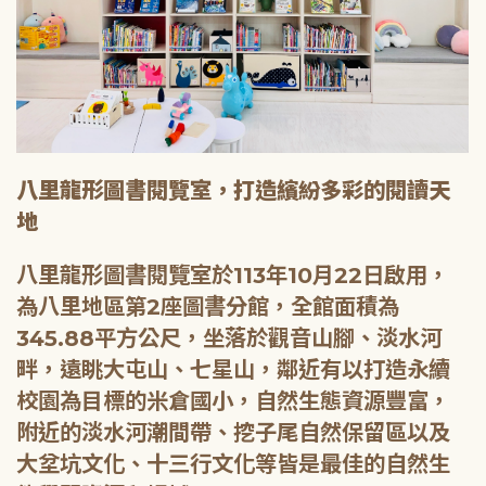
八里龍形圖書閱覽室，打造繽紛多彩的閱讀天
地
八里龍形圖書閱覽室於113年10月22日啟用，
為八里地區第2座圖書分館，全館面積為
345.88平方公尺，坐落於觀音山腳、淡水河
畔，遠眺大屯山、七星山，鄰近有以打造永續
校園為目標的米倉國小，自然生態資源豐富，
附近的淡水河潮間帶、挖子尾自然保留區以及
大坌坑文化、十三行文化等皆是最佳的自然生