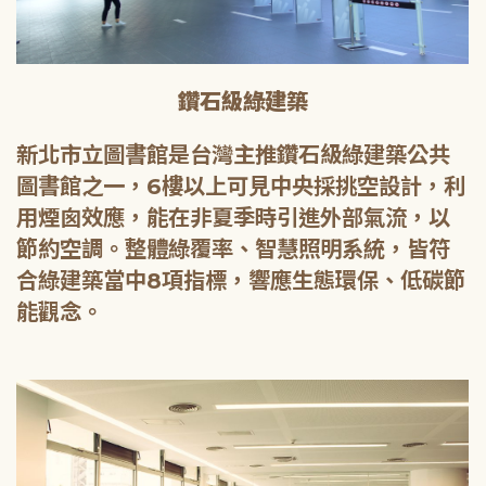
鑽石級綠建築
新北市立圖書館是台灣主推鑽石級綠建築公共
圖書館之一，6樓以上可見中央採挑空設計，利
用煙囪效應，能在非夏季時引進外部氣流，以
節約空調。整體綠覆率、智慧照明系統，皆符
合綠建築當中8項指標，響應生態環保、低碳節
能觀念。