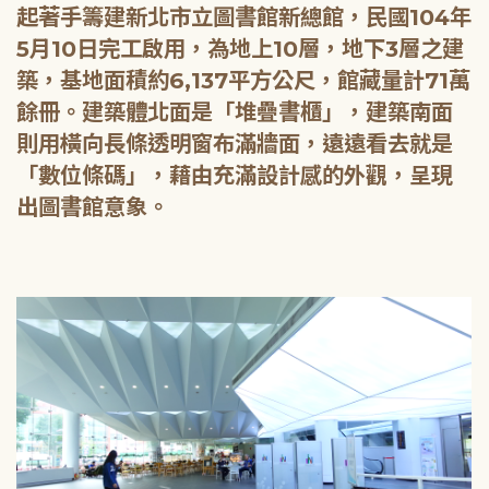
起著手籌建新北市立圖書館新總館，民國104年
5月10日完工啟用，為地上10層，地下3層之建
築，基地面積約6,137平方公尺，館藏量計71萬
餘冊。建築體北面是「堆疊書櫃」，建築南面
則用橫向長條透明窗布滿牆面，遠遠看去就是
「數位條碼」，藉由充滿設計感的外觀，呈現
出圖書館意象。