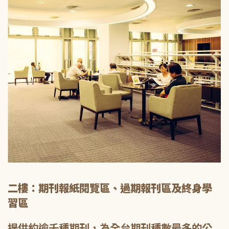
二樓：期刊報紙閱覽區、過期報刊區及終身學
習區
提供約逾千種期刊，為全台期刊種數最多的公