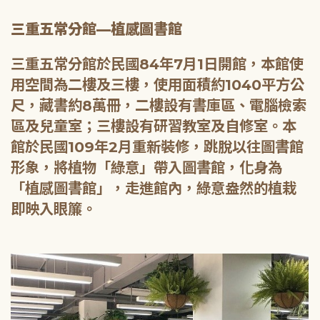
三重五常分館—植感圖書館
三重五常分館於民國84年7月1日開館，本館使
用空間為二樓及三樓，使用面積約1040平方公
尺，藏書約8萬冊，二樓設有書庫區、電腦檢索
區及兒童室；三樓設有研習教室及自修室。本
館於民國109年2月重新裝修，跳脫以往圖書館
形象，將植物「綠意」帶入圖書館，化身為
「植感圖書館」，走進館內，綠意盎然的植栽
即映入眼簾。