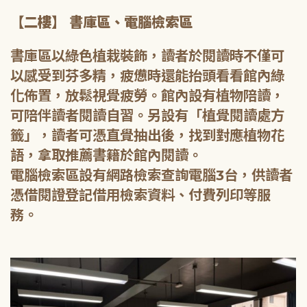
【二樓】 書庫區、電腦檢索區
書庫區以綠色植栽裝飾，讀者於閱讀時不僅可
以感受到芬多精，疲憊時還能抬頭看看館內綠
化佈置，放鬆視覺疲勞。館內設有植物陪讀，
可陪伴讀者閱讀自習。另設有「植覺閱讀處方
籤」，讀者可憑直覺抽出後，找到對應植物花
語，拿取推薦書籍於館內閱讀。
電腦檢索區設有網路檢索查詢電腦3台，供讀者
憑借閱證登記借用檢索資料、付費列印等服
務。