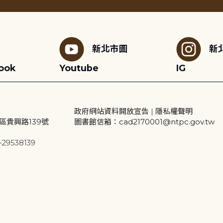
新北市圖
新
ook
Youtube
IG
政府網站資料開放宣告
|
隱私權聲明
區貴興路139號
圖書館信箱：cad2170001@ntpc.gov.tw
29538139