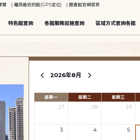
導覽
離我最近的館(GPS定位)
圖書館官網首頁
特色館查詢
各館服務設施查詢
區域方式查詢各館
2026年8月
星期一
星期二
星期三
27
28
29
3
4
5