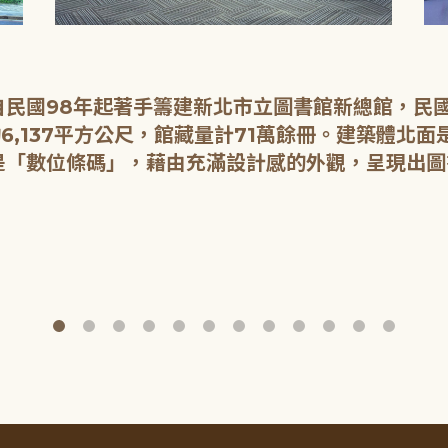
民國98年起著手籌建新北市立圖書館新總館，民國1
6,137平方公尺，館藏量計71萬餘冊。建築體北
是「數位條碼」，藉由充滿設計感的外觀，呈現出圖