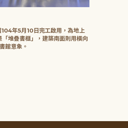
04年5月10日完工啟用，為地上
面是「堆疊書櫃」，建築南面則用橫向
書館意象。