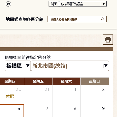
地圖式查詢各區分館
選擇後將前往指定的分館
星期四
星期五
星期六
星期日
30
31
1
2
休館
6
7
8
9