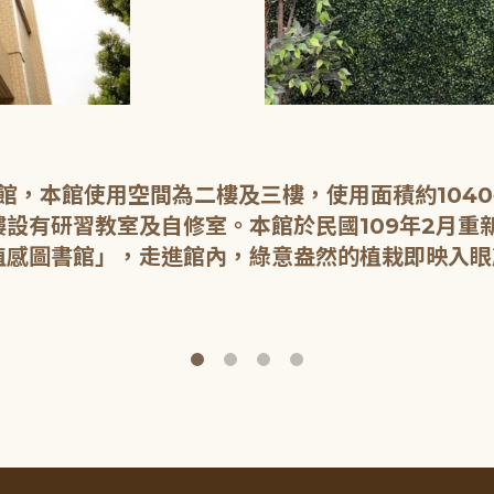
開館，本館使用空間為二樓及三樓，使用面積約104
設有研習教室及自修室。本館於民國109年2月重
植感圖書館」，走進館內，綠意盎然的植栽即映入眼