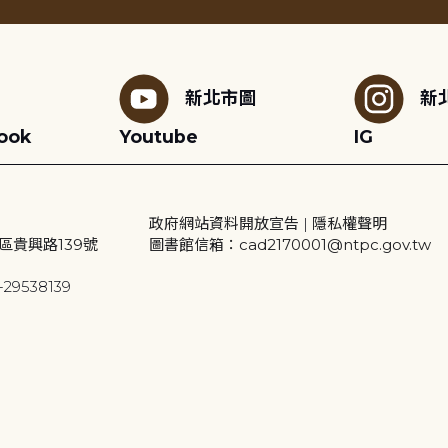
新北市圖
新
ook
Youtube
IG
政府網站資料開放宣告
|
隱私權聲明
區貴興路139號
圖書館信箱：cad2170001@ntpc.gov.tw
29538139