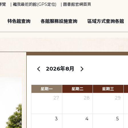
導覽
離我最近的館(GPS定位)
圖書館官網首頁
特色館查詢
各館服務設施查詢
區域方式查詢各館
2026年8月
星期一
星期二
星期三
27
28
29
3
4
5