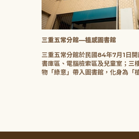
三重五常分館—植感圖書館
20人的研習教
三重五常分館於民國84年7月1日
書庫區、電腦檢索區及兒童室；三樓
物「綠意」帶入圖書館，化身為「