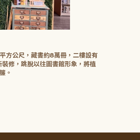
【二樓】 書庫
書庫區以綠色
設有植物陪讀
書籍於館內閱
0平方公尺，藏書約8萬冊，二樓設有
電腦檢索區設
新裝修，跳脫以往圖書館形象，將植
簾。