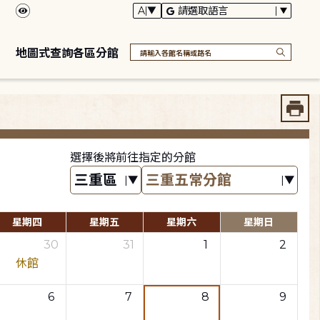
地圖式查詢各區分館
選擇後將前往指定的分館
星期四
星期五
星期六
星期日
30
31
1
2
休館
6
7
8
9