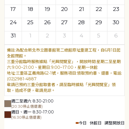
17
18
19
20
21
22
23
24
25
26
27
28
29
30
31
1
2
3
4
5
6
為配合新北市立圖書館第二總館原址重建工程，自6月1日起
全館閉館。
三重分館臨時服務據點「光興閱覽室」，開放時間:星期二至星期
六:9:00~21:00、星期日:9:00~17:00，星期一休館
地址:三重區正義南路62-1號，服務項目:領取預約書、還書，電話:
(02)2981-4887
敬請已預約三重分館取書者，請至臨時據點「光興閱覽室」領
取，造成不便，敬請見諒。
週二至週六 8:30-21:00
(20:30停止借還書)
週日、週一 8:30-17:00
(16:30停止借還書)
今日
休館日
調整開放日