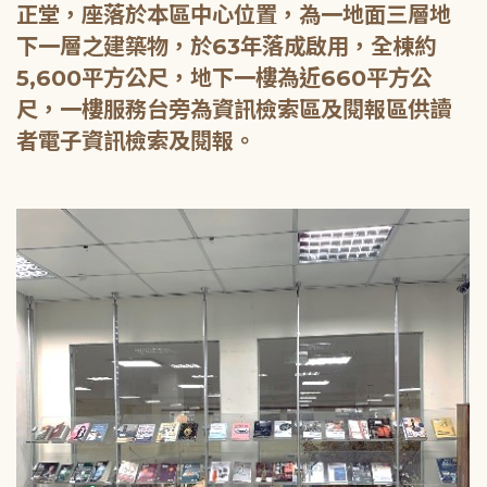
正堂，座落於本區中心位置，為一地面三層地
下一層之建築物，於63年落成啟用，全棟約
5,600平方公尺，地下一樓為近660平方公
尺，一樓服務台旁為資訊檢索區及閱報區供讀
者電子資訊檢索及閱報。