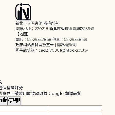
新北市立圖書館 版權所有
總館地址：220218 新北市板橋區貴興路139號
【地圖】
電話：02-29537868 傳真：02-29538139
政府網站資料開放宣告
|
隱私權聲明
圖書館信箱：cad2170001@ntpc.gov.tw
文
這個翻譯評分
的意見回饋將用於協助改善 Google 翻譯品質