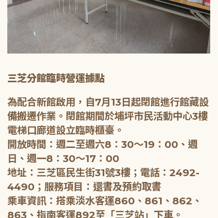
三芝分館臨時營運據點
為配合新館啟用，自7月13日起閉館進行館藏設
備搬遷作業。閉館期間於埔坪市民活動中心3樓
電梯口廊道設立臨時櫃臺。
開放時間：週二至週六8：30～19：00、週
日、週一8：30～17：00
地址：三芝區民生街31號3樓；電話：2492-
4490；服務項目：還書及預約取書
乘車資訊：搭乘淡水客運860、861、862、
863、指南客運892至「三芝站」下車。