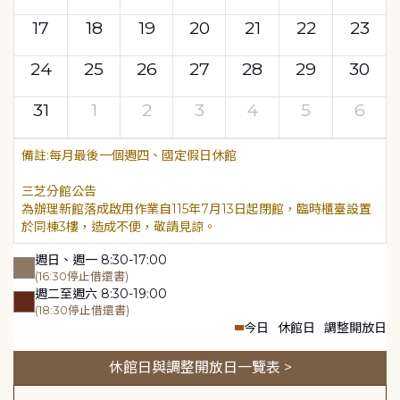
17
18
19
20
21
22
23
24
25
26
27
28
29
30
31
1
2
3
4
5
6
每月最後一個週四、國定假日休館
三芝分館公告
為辦理新館落成啟用作業自115年7月13日起閉館，臨時櫃臺設置
於同棟3樓，造成不便，敬請見諒。
週日、週一 8:30-17:00
(16:30停止借還書)
週二至週六 8:30-19:00
(18:30停止借還書)
今日
休館日
調整開放日
休館日與調整開放日一覽表 >