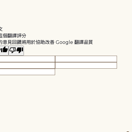
文
這個翻譯評分
的意見回饋將用於協助改善 Google 翻譯品質