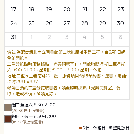
17
18
19
20
21
22
23
24
25
26
27
28
29
30
31
1
2
3
4
5
6
為配合新北市立圖書館第二總館原址重建工程，自6月1日起
全館閉館。
三重分館臨時服務據點「光興閱覽室」，開放時間:星期二至星期
六:9:00~21:00、星期日:9:00~17:00，星期一休館
地址:三重區正義南路62-1號，服務項目:領取預約書、還書，電話:
(02)2981-4887
敬請已預約三重分館取書者，請至臨時據點「光興閱覽室」領
取，造成不便，敬請見諒。
週二至週六 8:30-21:00
(20:30停止借還書)
週日、週一 8:30-17:00
(16:30停止借還書)
今日
休館日
調整開放日