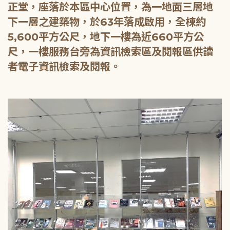
正堂，座落於本區中心位置，為一地面三層地
下一層之建築物，於63年落成啟用，全棟約
5,600平方公尺，地下一樓為近660平方公
尺，一樓服務台旁為資訊檢索區及閱報區供讀
者電子資訊檢索及閱報。