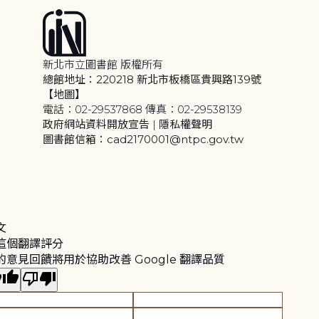
新北市立圖書館 版權所有
總館地址：220218 新北市板橋區貴興路139號
【地圖】
電話：02-29537868 傳真：02-29538139
政府網站資料開放宣告
|
隱私權聲明
圖書館信箱：cad2170001@ntpc.gov.tw
文
這個翻譯評分
的意見回饋將用於協助改善 Google 翻譯品質