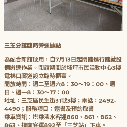
三芝分館臨時營運據點
為配合新館啟用，自7月13日起閉館進行館藏設
備搬遷作業。閉館期間於埔坪市民活動中心3樓
電梯口廊道設立臨時櫃臺。
開放時間：週二至週六8：30～19：00、週
日、週一8：30～17：00
地址：三芝區民生街31號3樓；電話：2492-
4490；服務項目：還書及預約取書
乘車資訊：搭乘淡水客運860、861、862、
863、指南客運892至「三芝站」下車。