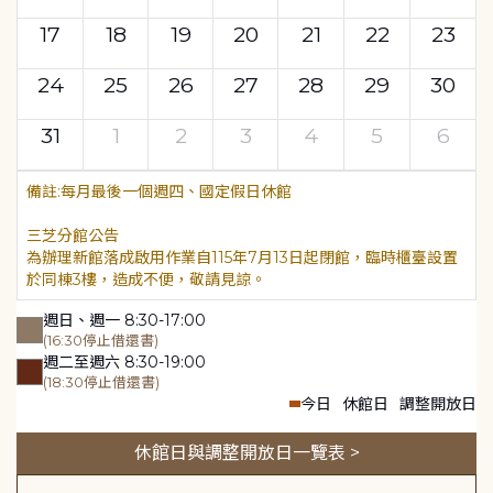
17
18
19
20
21
22
23
24
25
26
27
28
29
30
31
1
2
3
4
5
6
每月最後一個週四、國定假日休館
三芝分館公告
為辦理新館落成啟用作業自115年7月13日起閉館，臨時櫃臺設置
於同棟3樓，造成不便，敬請見諒。
週日、週一 8:30-17:00
(16:30停止借還書)
週二至週六 8:30-19:00
(18:30停止借還書)
今日
休館日
調整開放日
休館日與調整開放日一覽表 >