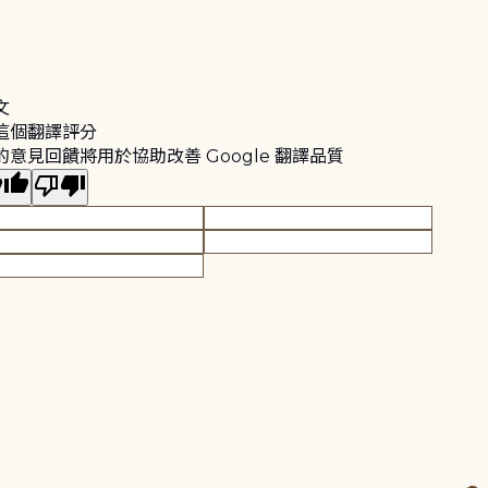
文
這個翻譯評分
的意見回饋將用於協助改善 Google 翻譯品質