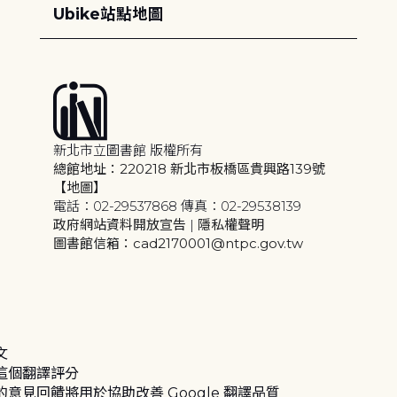
Ubike站點地圖
新北市立圖書館 版權所有
總館地址：220218 新北市板橋區貴興路139號
【地圖】
電話：02-29537868 傳真：02-29538139
政府網站資料開放宣告
|
隱私權聲明
圖書館信箱：cad2170001@ntpc.gov.tw
文
這個翻譯評分
的意見回饋將用於協助改善 Google 翻譯品質