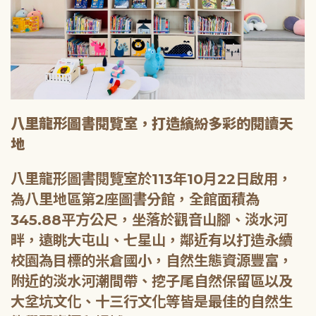
八里龍形圖書閱覽室，打造繽紛多彩的閱讀天
地
八里龍形圖書閱覽室於113年10月22日啟用，
為八里地區第2座圖書分館，全館面積為
345.88平方公尺，坐落於觀音山腳、淡水河
畔，遠眺大屯山、七星山，鄰近有以打造永續
校園為目標的米倉國小，自然生態資源豐富，
附近的淡水河潮間帶、挖子尾自然保留區以及
大坌坑文化、十三行文化等皆是最佳的自然生