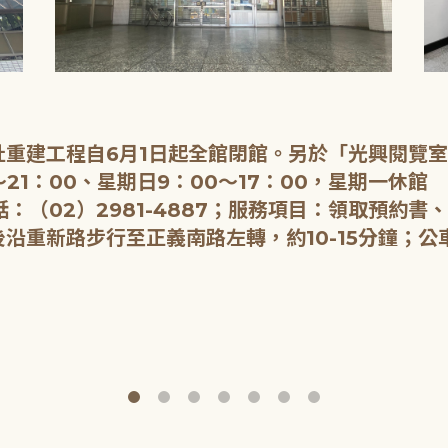
重建工程自6月1日起全館閉館。另於「光興閱覽
21：00、星期日9：00～17：00，星期一休館
：（02）2981-4887；服務項目：領取預約書
重新路步行至正義南路左轉，約10-15分鐘；公車：