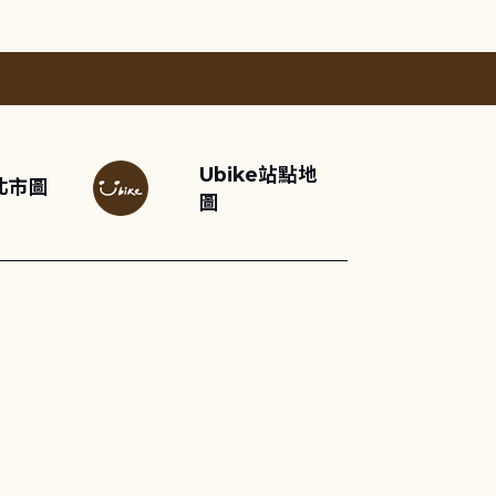
Ubike站點地
北市圖
圖