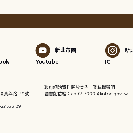
新北市圖
新
ook
Youtube
IG
政府網站資料開放宣告
|
隱私權聲明
區貴興路139號
圖書館信箱：cad2170001@ntpc.gov.tw
29538139