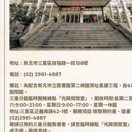
地址：新北市三重區自強路一段158號
電話：(02) 2981-4887
備註：為配合新北市立圖書館第二總館原址重建工程，自6
館閉館。
三重分館臨時服務據點「光興閱覽室」，開放時間:星期二
六:9:00~21:00、星期日:9:00~17:00，星期一休館
地址:三重區正義南路62-1號，服務項目:領取預約書、還書
(02)2981-4887
敬請已預約三重分館取書者，請至臨時據點「光興閱覽室」
成不便，敬請見諒。