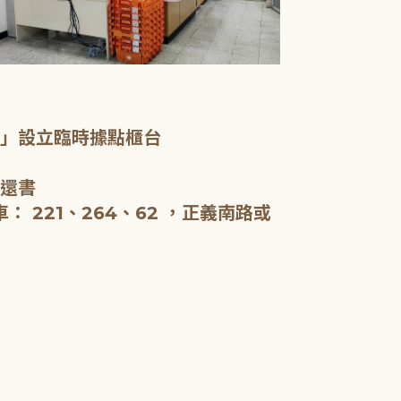
一樓服務台、
室」設立臨時據點櫃台
新北市立圖書
啟用，全棟約5
、還書
閱報。
 221、264、62 ，正義南路或