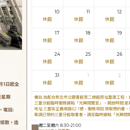
10
11
12
休館
休館
休館
17
18
19
休館
休館
休館
24
25
26
休館
休館
休館
31
1
2
休館
休館
休館
月1日起全
至星期
為配合新北市立圖書館第二總館原址重建工程，自
三重分館臨時服務據點「光興閱覽室」，開放時間:星期二至星
地址:三重區正義南路62-1號，服務項目:領取預約書、還書，
，電話:
敬請已預約三重分館取書者，請至臨時據點「光興閱
領取，造
週二至週六 8:30-21:00