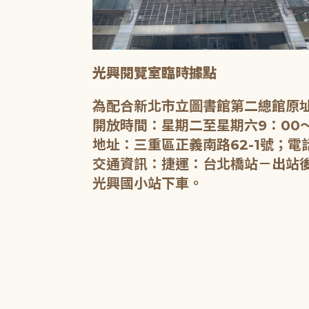
光興閱覽室臨時據點
為配合新北市立圖書館第二總館原址
開放時間：星期二至星期六9：00～
地址：三重區正義南路62-1號；電話
交通資訊：捷運：台北橋站－出站後沿
光興國小站下車。