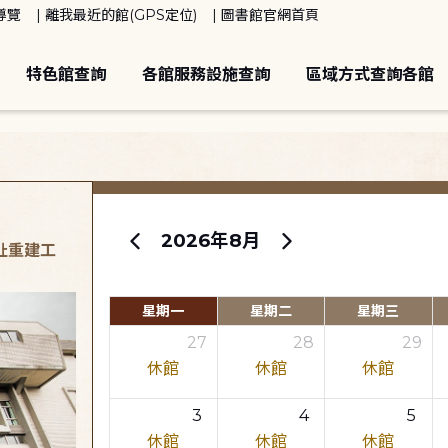
導覽
離我最近的館(GPS定位)
圖書館官網首頁
特色館查詢
各館服務設施查詢
區域方式查詢各館
2026年8月
原址重建工
星期一
星期二
星期三
27
28
29
休館
休館
休館
3
4
5
休館
休館
休館