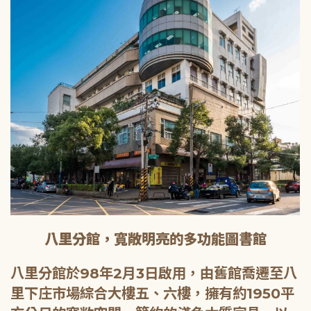
八里分館，寬敞明亮的多功能圖書館
八里分館於98年2月3日啟用，由舊館喬遷至八
里下庄市場綜合大樓五、六樓，擁有約1950平