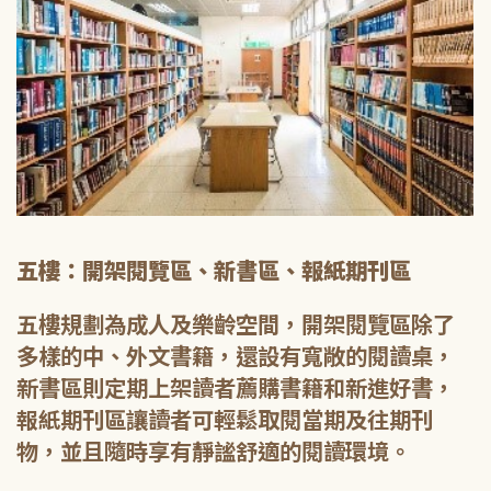
五樓：開架閱覽區、新書區、報紙期刊區
五樓規劃為成人及樂齡空間，開架閱覽區除了
多樣的中、外文書籍，還設有寬敞的閱讀桌，
新書區則定期上架讀者薦購書籍和新進好書，
報紙期刊區讓讀者可輕鬆取閱當期及往期刊
物，並且隨時享有靜謐舒適的閱讀環境。