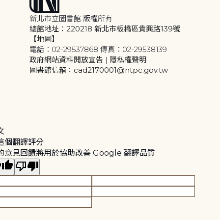
新北市立圖書館 版權所有
總館地址：220218 新北市板橋區貴興路139號
【地圖】
電話：02-29537868 傳真：02-29538139
政府網站資料開放宣告
|
隱私權聲明
圖書館信箱：cad2170001@ntpc.gov.tw
文
這個翻譯評分
的意見回饋將用於協助改善 Google 翻譯品質