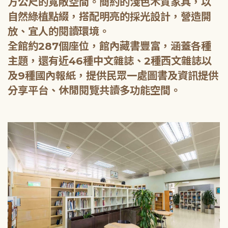
方公尺的寬敞空間。簡約的淺色木質家具，以
自然綠植點綴，搭配明亮的採光設計，營造開
放、宜人的閱讀環境。
全館約287個座位，館內藏書豐富，涵蓋各種
主題，還有近46種中文雜誌、2種西文雜誌以
及9種國內報紙，提供民眾一處圖書及資訊提供