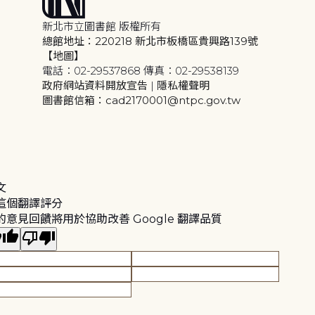
新北市立圖書館 版權所有
總館地址：220218 新北市板橋區貴興路139號
【地圖】
電話：02-29537868 傳真：02-29538139
政府網站資料開放宣告
|
隱私權聲明
圖書館信箱：cad2170001@ntpc.gov.tw
文
這個翻譯評分
的意見回饋將用於協助改善 Google 翻譯品質