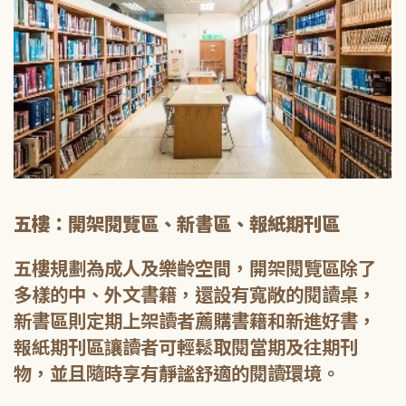
五樓：開架閱覽區、新書區、報紙期刊區
五樓規劃為成人及樂齡空間，開架閱覽區除了
多樣的中、外文書籍，還設有寬敞的閱讀桌，
新書區則定期上架讀者薦購書籍和新進好書，
報紙期刊區讓讀者可輕鬆取閱當期及往期刊
物，並且隨時享有靜謐舒適的閱讀環境。