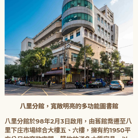
八里分館，寬敞明亮的多功能圖書館
八里分館於98年2月3日啟用，由舊館喬遷至八
里下庄市場綜合大樓五、六樓，擁有約1950平