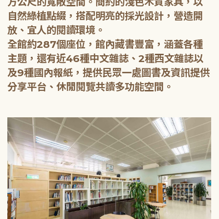
方公尺的寬敞空間。簡約的淺色木質家具，以
自然綠植點綴，搭配明亮的採光設計，營造開
放、宜人的閱讀環境。
全館約287個座位，館內藏書豐富，涵蓋各種
主題，還有近46種中文雜誌、2種西文雜誌以
及9種國內報紙，提供民眾一處圖書及資訊提供