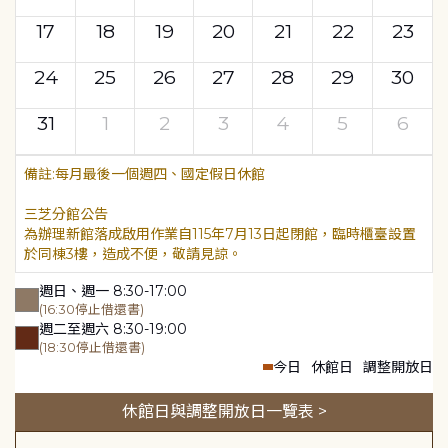
17
18
19
20
21
22
23
24
25
26
27
28
29
30
31
1
2
3
4
5
6
每月最後一個週四、國定假日休館
三芝分館公告
為辦理新館落成啟用作業自115年7月13日起閉館，臨時櫃臺設置
於同棟3樓，造成不便，敬請見諒。
週日、週一 8:30-17:00
(16:30停止借還書)
週二至週六 8:30-19:00
(18:30停止借還書)
今日
休館日
調整開放日
休館日與調整開放日一覽表 >