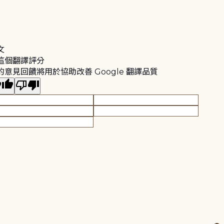
文
這個翻譯評分
的意見回饋將用於協助改善 Google 翻譯品質