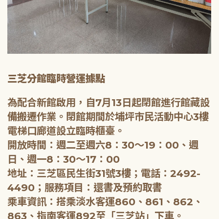
三芝分館臨時營運據點
為配合新館啟用，自7月13日起閉館進行館藏設
備搬遷作業。閉館期間於埔坪市民活動中心3樓
電梯口廊道設立臨時櫃臺。
開放時間：週二至週六8：30～19：00、週
日、週一8：30～17：00
地址：三芝區民生街31號3樓；電話：2492-
4490；服務項目：還書及預約取書
乘車資訊：搭乘淡水客運860、861、862、
863、指南客運892至「三芝站」下車。