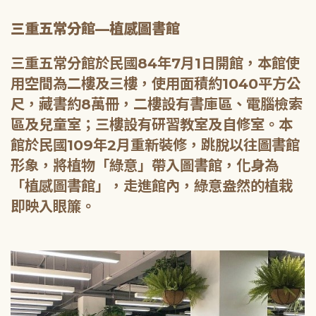
三重五常分館—植感圖書館
三重五常分館於民國84年7月1日開館，本館使
用空間為二樓及三樓，使用面積約1040平方公
尺，藏書約8萬冊，二樓設有書庫區、電腦檢索
區及兒童室；三樓設有研習教室及自修室。本
館於民國109年2月重新裝修，跳脫以往圖書館
形象，將植物「綠意」帶入圖書館，化身為
「植感圖書館」，走進館內，綠意盎然的植栽
即映入眼簾。