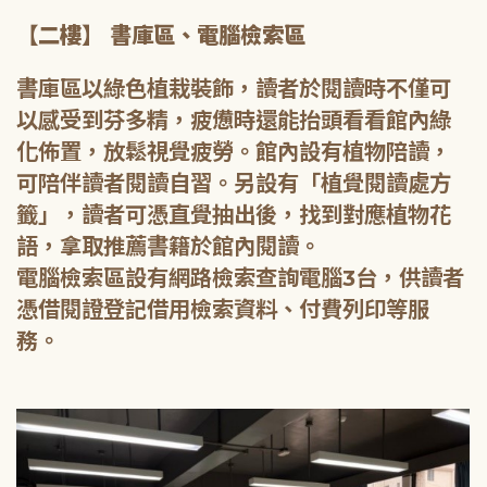
【二樓】 書庫區、電腦檢索區
書庫區以綠色植栽裝飾，讀者於閱讀時不僅可
以感受到芬多精，疲憊時還能抬頭看看館內綠
化佈置，放鬆視覺疲勞。館內設有植物陪讀，
可陪伴讀者閱讀自習。另設有「植覺閱讀處方
籤」，讀者可憑直覺抽出後，找到對應植物花
語，拿取推薦書籍於館內閱讀。
電腦檢索區設有網路檢索查詢電腦3台，供讀者
憑借閱證登記借用檢索資料、付費列印等服
務。